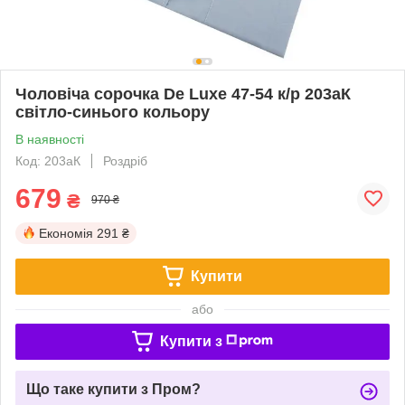
Чоловіча сорочка De Luxe 47-54 к/р 203аК
світло-синього кольору
В наявності
Код: 203аК
Роздріб
679
₴
970 ₴
Економія
291 ₴
Купити
або
Купити з
Що таке купити з Пром?