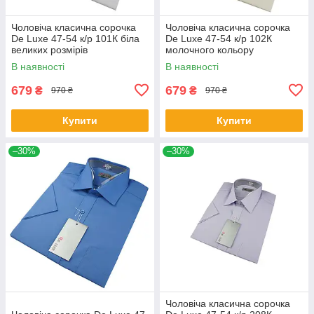
Чоловіча класична сорочка
Чоловіча класична сорочка
De Luxe 47-54 к/р 101К біла
De Luxe 47-54 к/р 102К
великих розмірів
молочного кольору
В наявності
В наявності
679
679
₴
₴
970 ₴
970 ₴
Купити
Купити
–30%
–30%
Чоловіча класична сорочка