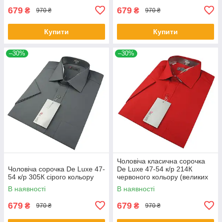
679
679
₴
₴
970 ₴
970 ₴
Купити
Купити
–30%
–30%
Чоловіча класична сорочка
Чоловіча сорочка De Luxe 47-
De Luxe 47-54 к/р 214К
54 к/р 305К сірого кольору
червоного кольору (великих
розмірів)
В наявності
В наявності
679
679
₴
₴
970 ₴
970 ₴