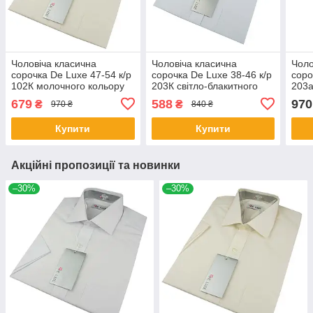
Чоловіча класична
Чоловіча класична
Чоло
сорочка De Luxe 47-54 к/р
сорочка De Luxe 38-46 к/р
соро
102К молочного кольору
203К світло-блакитного
203a
кольору
коль
679
588
970
₴
₴
970 ₴
840 ₴
Купити
Купити
Акційні пропозиції та новинки
–30%
–30%