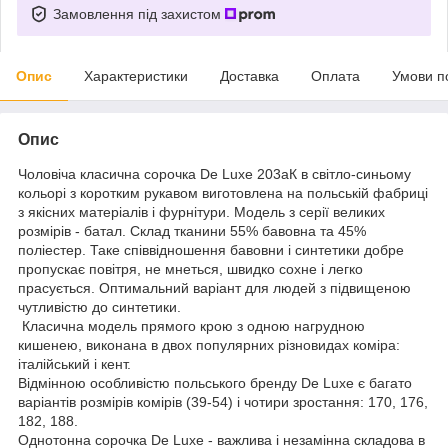
Замовлення під захистом
Опис
Характеристики
Доставка
Оплата
Умови п
Опис
Чоловіча класична сорочка De Luxe 203аК в світло-синьому
кольорі з коротким рукавом виготовлена на польській фабриці
з якісних матеріалів і фурнітури. Модель з серії великих
розмірів - батал. Склад тканини 55% бавовна та 45%
поліестер. Таке співвідношення бавовни і синтетики добре
пропускає повітря, не мнеться, швидко сохне і легко
прасується. Оптимальний варіант для людей з підвищеною
чутливістю до синтетики.
Класична модель прямого крою з одною нагрудною
кишенею, виконана в двох популярних різновидах коміра:
італійський і кент.
Відмінною особливістю польського бренду De Luxe є багато
варіантів розмірів комірів (39-54) і чотири зростання: 170, 176,
182, 188.
Однотонна сорочка De Luxe - важлива і незамінна складова в