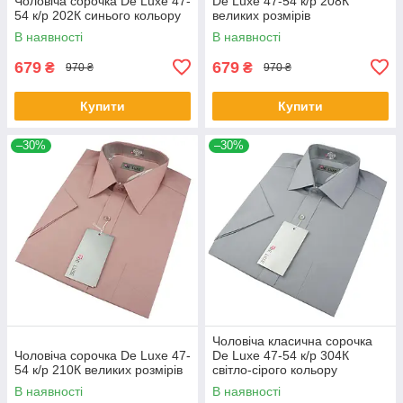
Чоловіча сорочка De Luxe 47-
De Luxe 47-54 к/р 208К
54 к/р 202К синього кольору
великих розмірів
В наявності
В наявності
679
679
₴
₴
970 ₴
970 ₴
Купити
Купити
–30%
–30%
Чоловіча класична сорочка
Чоловіча сорочка De Luxe 47-
De Luxe 47-54 к/р 304К
54 к/р 210К великих розмірів
світло-сірого кольору
В наявності
В наявності