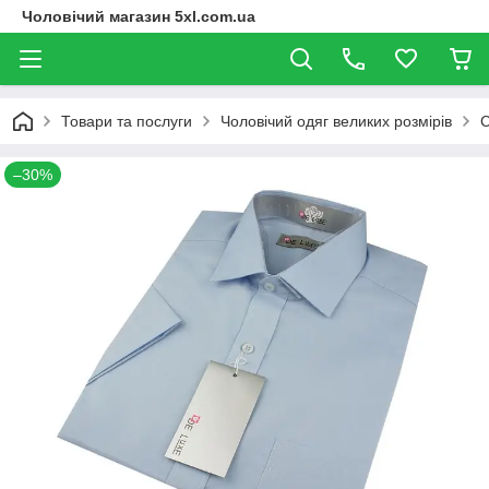
Чоловічий магазин 5xl.com.ua
Товари та послуги
Чоловічий одяг великих розмірів
С
–30%