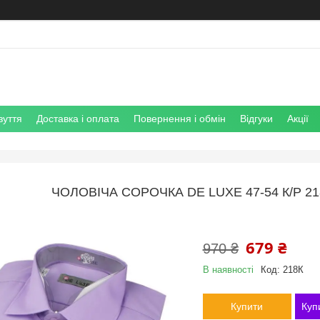
зуття
Доставка і оплата
Повернення і обмін
Відгуки
Акції
ЧОЛОВІЧА СОРОЧКА DE LUXE 47-54 К/Р 2
679 ₴
970 ₴
В наявності
Код:
218К
Купити
Куп