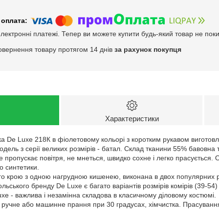
електронні платежі. Тепер ви можете купити будь-який товар не пок
овернення товару протягом 14 днів
за рахунок покупця
Характеристики
а De Luxe 218К в фіолетовому кольорі з коротким рукавом виготовл
Модель з серії великих розмірів - батал. Склад тканини 55% бавовна
е пропускає повітря, не мнеться, швидко сохне і легко прасується.
о синтетики.
 крою з одною нагрудною кишенею, виконана в двох популярних різн
ьського бренду De Luxe є багато варіантів розмірів комірів (39-54) 
xe - важлива і незамінна складова в класичному діловому костюмі.
: ручне або машинне прання при 30 градусах, хімчистка. Прасуванн