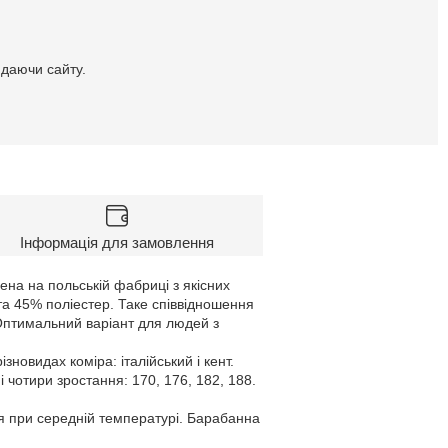
идаючи сайту.
Інформація для замовлення
ена на польській фабриці з якісних
 та 45% поліестер. Таке співвідношення
 Оптимальний варіант для людей з
овидах коміра: італійський і кент.
і чотири зростання: 170, 176, 182, 188.
я при середній температурі. Барабанна