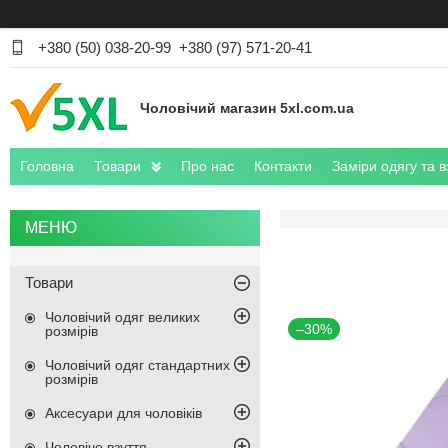
+380 (50) 038-20-99
+380 (97) 571-20-41
Чоловічий магазин 5xl.com.ua
Головна
Товари
Про нас
Контакти
Заміри одягу та в
Товари
Чоловічий одяг великих
–30%
розмірів
Чоловічий одяг стандартних
розмірів
Аксесуари для чоловіків
Чоловіче взуття