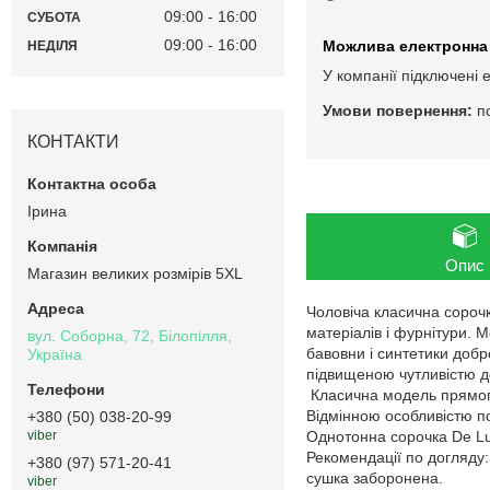
09:00
16:00
СУБОТА
09:00
16:00
НЕДІЛЯ
У компанії підключені 
п
КОНТАКТИ
Ірина
Опис
Магазин великих розмірів 5XL
Чоловіча класична сорочк
матеріалів і фурнітури. 
вул. Соборна, 72, Білопілля,
бавовни і синтетики добр
Україна
підвищеною чутливістю д
Класична модель прямого
Відмінною особливістю пол
+380 (50) 038-20-99
Однотонна сорочка De Lu
viber
Рекомендації по догляду
+380 (97) 571-20-41
сушка заборонена.
viber