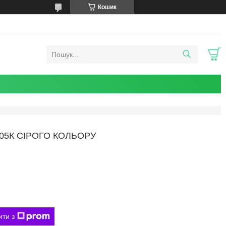
Кошик
305К СІРОГО КОЛЬОРУ
ити з