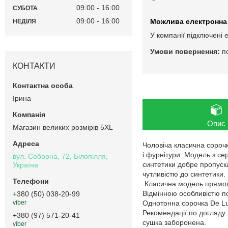
09:00
16:00
СУБОТА
09:00
16:00
НЕДІЛЯ
У компанії підключені 
п
КОНТАКТИ
Ірина
Опис
Магазин великих розмірів 5XL
Чоловіча класична сорочк
і фурнітури. Модель з се
вул. Соборна, 72, Білопілля,
синтетики добре пропуск
Україна
чутливістю до синтетики.
Класична модель прямого
Відмінною особливістю пол
+380 (50) 038-20-99
Однотонна сорочка De Lu
viber
Рекомендації по догляду
+380 (97) 571-20-41
сушка заборонена.
viber