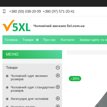
+380 (50) 038-20-99
+380 (97) 571-20-41
Чоловічий магазин 5xl.com.ua
Головна
Товари
Про нас
Контакти
Заміри одягу та в
Товари
Чоловічий одяг великих
–30%
розмірів
Чоловічий одяг стандартних
розмірів
Аксесуари для чоловіків
Чоловіче взуття