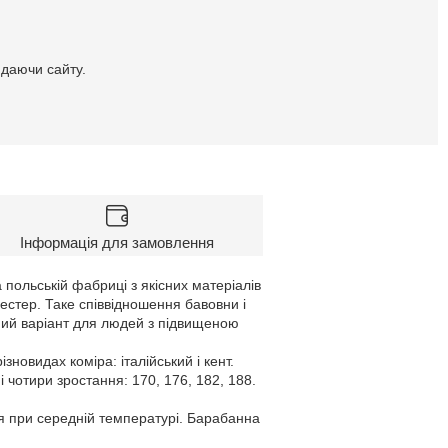
идаючи сайту.
Інформація для замовлення
 польській фабриці з якісних матеріалів
іестер. Таке співвідношення бавовни і
ьний варіант для людей з підвищеною
овидах коміра: італійський і кент.
і чотири зростання: 170, 176, 182, 188.
я при середній температурі. Барабанна