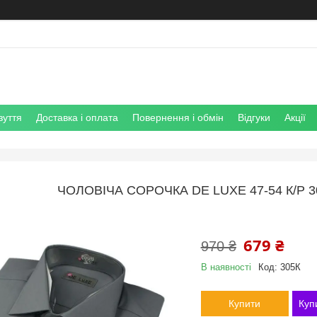
зуття
Доставка і оплата
Повернення і обмін
Відгуки
Акції
ЧОЛОВІЧА СОРОЧКА DE LUXE 47-54 К/Р 
679 ₴
970 ₴
В наявності
Код:
305К
Купити
Куп