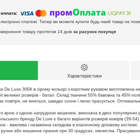
електронні платежі. Тепер ви можете купити будь-який товар не пок
овернення товару протягом 14 днів
за рахунок покупця
Характеристики
а De Luxe 305К в сірому кольорі з коротким рукавом виготовлена на
рії великих розмірів - батал. Склад тканини 55% бавовна та 45% пол
ає повітря, не мнеться, швидко сохне і легко прасується. Оптимал
 крою з одною нагрудною кишенею, виконана в двох популярних різн
ьського бренду De Luxe є багато варіантів розмірів комірів (39-54) 
xe - важлива і незамінна складова в класичному діловому костюмі.
: ручне або машинне прання при 30 градусах, хімчистка. Прасуванн