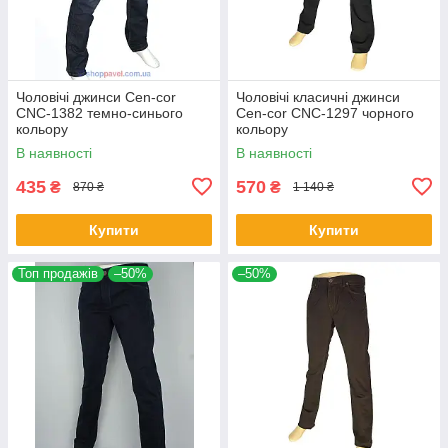
Чоловічі джинси Cen-cor
Чоловічі класичні джинси
CNC-1382 темно-синього
Cen-cor CNC-1297 чорного
кольору
кольору
В наявності
В наявності
435
570
₴
₴
870 ₴
1 140 ₴
Купити
Купити
Топ продажів
–50%
–50%