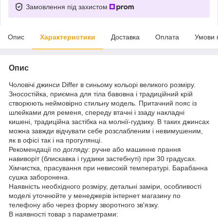
Замовлення під захистом
Опис
Характеристики
Доставка
Оплата
Умови 
Опис
Чоловічі джинси Differ в синьому кольорі великого розміру.
Зносостійка, приємна для тіла бавовна і традиційний крій
створюють неймовірно стильну модель. Притачний пояс із
шлейками для ременя, спереду втачні і ззаду накладні
кишені, традиційна застібка на молнії-гудзику. В таких джинсах
можна завжди відчувати себе розслабленим і невимушеним,
як в офісі так і на прогулянці.
Рекомендації по догляду: ручне або машинне прання
навиворіт (блискавка і гудзики застебнуті) при 30 градусах.
Хімчистка, прасування при невисокій температурі. Барабанна
сушка заборонена.
Наявність необхідного розміру, детальні заміри, особливості
моделі уточнюйте у менеджерів інтернет магазину по
телефону або через форму зворотного зв'язку.
В наявності товар з параметрами: