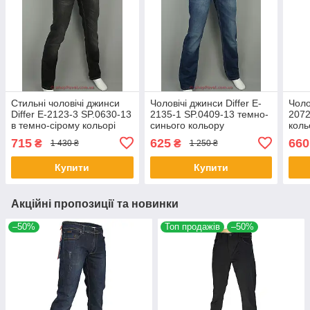
Стильні чоловічі джинси
Чоловічі джинси Differ E-
Чоло
Differ E-2123-3 SP.0630-13
2135-1 SP.0409-13 темно-
2072
в темно-сірому кольорі
синього кольору
коль
715
625
660
₴
₴
1 430 ₴
1 250 ₴
Купити
Купити
Акційні пропозиції та новинки
–50%
Топ продажів
–50%