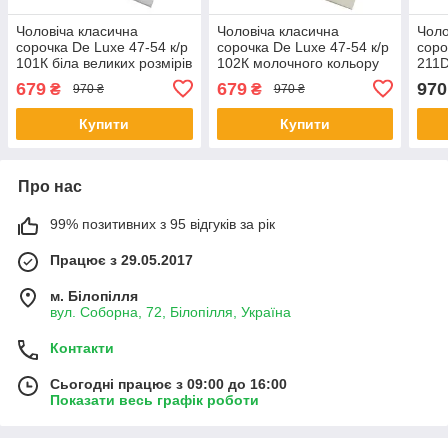
Чоловіча класична
Чоловіча класична
Чоло
сорочка De Luxe 47-54 к/р
сорочка De Luxe 47-54 к/р
соро
101К біла великих розмірів
102К молочного кольору
211D
вели
679
679
970
₴
₴
970 ₴
970 ₴
Купити
Купити
Про нас
99% позитивних з 95 відгуків за рік
Працює з 29.05.2017
м. Білопілля
вул. Соборна, 72, Білопілля, Україна
Контакти
Сьогодні працює з 09:00 до 16:00
Показати весь графік роботи