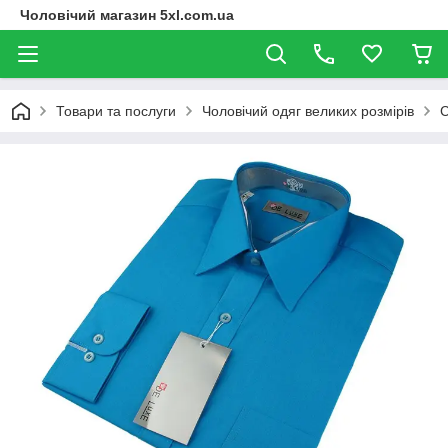
Чоловічий магазин 5xl.com.ua
Товари та послуги
Чоловічий одяг великих розмірів
С