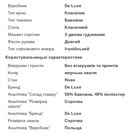
Виробник
De Luxe
Тип крою
Класична
Тип тканини
Бавовна
Стиль
Класичний
Манжет сорочки
З двома гудзиками
Фасон рукава
Довгий
Тип сорочкового коміра
Італійський
Користувальницькі характеристики
Візерунки і принти
Без візерунків та принтів
Колір
морська хвиля
Стан
Нове
Бренд
De Luxe
Аналітика "Склад товару"
55% бавовна, 45% поліестер
Аналітика "Розмірна
Сорочка
шкала"
Аналітика "Бренд"
De Luxe
Розмірна шкала
Сорочка
Аналітика "Виробник"
Польща