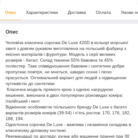
Опис
Характеристики
Доставка
Оплата
Умови п
Опис
Чоловіча класична сорочка De Luxe 420D в кольорі морської
хвилі з довгим рукавом виготовлена на польській фабриці з
якісних матеріалів і фурнітури. Модель з серії великих
розмірів - батал. Склад тканини 55% бавовна та 45%
поліестер. Таке співвідношення бавовни і синтетики добре
пропускає повітря, не мнеться, швидко сохне і легко
прасується. Оптимальний варіант для людей з підвищеною
чутливістю до синтетики.
Класична модель прямого крою з однією нагрудною
кишенею, виконана в двох популярних різновидах коміра:
італійський і кент.
Відмінною особливістю польського бренду De Luxe є багато
варіантів розмірів комірів (39-54) і п'ять ростов: 170, 176, 182,
188, 194.
Однотонна сорочка De Luxe - важлива і незамінна складова в
класичному діловому костюмі.
Рекомендації по догляду: ручне або машинне прання при 30