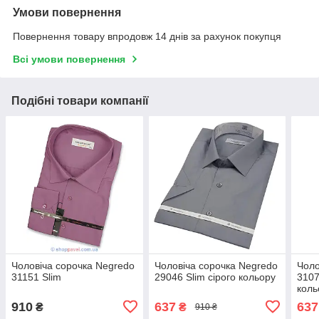
Умови повернення
Повернення товару впродовж 14 днів за рахунок покупця
Всі умови повернення
Подібні товари компанії
Чоловіча сорочка Negredo
Чоловіча сорочка Negredo
Чоло
31151 Slim
29046 Slim сірого кольору
3107
коль
910
637
637
₴
₴
910 ₴