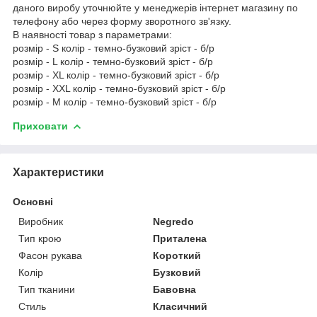
даного виробу уточнюйте у менеджерів інтернет магазину по
телефону або через форму зворотного зв'язку.
В наявності товар з параметрами:
розмір - S колір - темно-бузковий зріст - б/р
розмір - L колір - темно-бузковий зріст - б/р
розмір - XL колір - темно-бузковий зріст - б/р
розмір - XXL колір - темно-бузковий зріст - б/р
розмір - M колір - темно-бузковий зріст - б/р
Приховати
Характеристики
Основні
Виробник
Negredo
Тип крою
Приталена
Фасон рукава
Короткий
Колір
Бузковий
Тип тканини
Бавовна
Стиль
Класичний