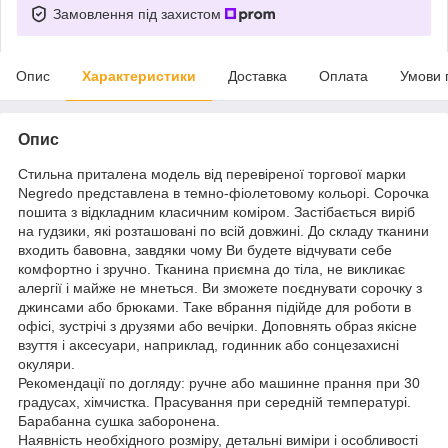
Замовлення під захистом
Опис
Характеристики
Доставка
Оплата
Умови 
Опис
Стильна приталена модель від перевіреної торгової марки
Negredo представлена в темно-фіолетовому кольорі. Сорочка
пошита з відкладним класичним коміром. Застібається виріб
на гудзики, які розташовані по всій довжині. До складу тканини
входить бавовна, завдяки чому Ви будете відчувати себе
комфортно і зручно. Тканина приємна до тіла, не викликає
алергії і майже не мнеться. Ви зможете поєднувати сорочку з
джинсами або брюками. Таке вбрання підійде для роботи в
офісі, зустрічі з друзями або вечірки. Доповнять образ якісне
взуття і аксесуари, наприклад, годинник або сонцезахисні
окуляри.
Рекомендації по догляду: ручне або машинне прання при 30
градусах, хімчистка. Прасування при середній температурі.
Барабанна сушка заборонена.
Наявність необхідного розміру, детальні виміри і особливості