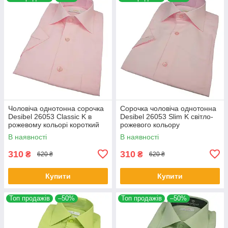
Чоловіча однотонна сорочка
Сорочка чоловіча однотонна
Desibel 26053 Classic K в
Desibel 26053 Slim K світло-
рожевому кольорі короткий
рожевого кольору
рукав
В наявності
В наявності
310
310
₴
₴
620 ₴
620 ₴
Купити
Купити
Топ продажів
–50%
Топ продажів
–50%