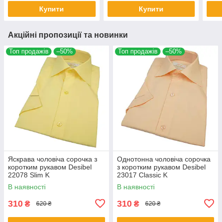
Купити
Купити
Акційні пропозиції та новинки
Топ продажів
–50%
Топ продажів
–50%
Яскрава чоловіча сорочка з
Однотонна чоловіча сорочка
коротким рукавом Desibel
з коротким рукавом Desibel
22078 Slim K
23017 Classic K
В наявності
В наявності
310
310
₴
₴
620 ₴
620 ₴