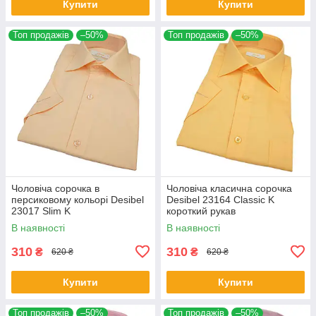
Купити
Купити
Топ продажів
–50%
Топ продажів
–50%
Чоловіча сорочка в
Чоловіча класична сорочка
персиковому кольорі Desibel
Desibel 23164 Classic K
23017 Slim K
короткий рукав
В наявності
В наявності
310
310
₴
₴
620 ₴
620 ₴
Купити
Купити
Топ продажів
–50%
Топ продажів
–50%