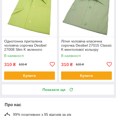
Однотонна приталена
Літня чоловіча класична
чоловіча сорочка Desibel
сорочка Desibel 27015 Classic
27008 Slim K зеленого
K ментолової кольору
кольору короткий рукав
В наявності
В наявності
310
310
₴
₴
620 ₴
620 ₴
Купити
Купити
Показати ще
Про нас
99% позитивних з 95 відгуків за рік