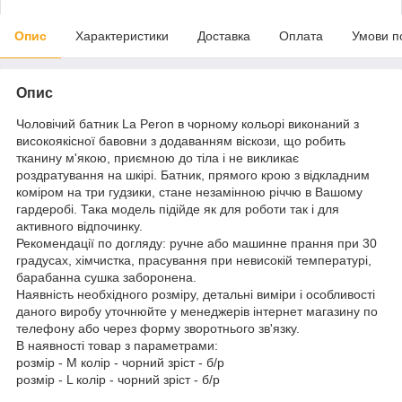
Опис
Характеристики
Доставка
Оплата
Умови п
Опис
Чоловічий батник La Peron в чорному кольорі виконаний з
високоякісної бавовни з додаванням віскози, що робить
тканину м'якою, приємною до тіла і не викликає
роздратування на шкірі. Батник, прямого крою з відкладним
коміром на три гудзики, стане незамінною річчю в Вашому
гардеробі. Така модель підійде як для роботи так і для
активного відпочинку.
Рекомендації по догляду: ручне або машинне прання при 30
градусах, хімчистка, прасування при невисокій температурі,
барабанна сушка заборонена.
Наявність необхідного розміру, детальні виміри і особливості
даного виробу уточнюйте у менеджерів інтернет магазину по
телефону або через форму зворотнього зв'язку.
В наявності товар з параметрами:
розмір - M колір - чорний зріст - б/р
розмір - L колір - чорний зріст - б/р