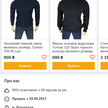
Чоловічий темний светр
Якісна чоловіча водолазка
Стил
великого розміру Turhan
Turhan 115 Siyan чорного
батн
335 M.Laci
кольору великого розміру
вели
800
690
1 1
₴
₴
Купити
Купити
Про нас
99% позитивних з 95 відгуків за рік
Працює з 29.05.2017
м. Білопілля