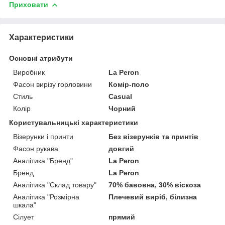
Приховати
Характеристики
Основні атрибути
Виробник
La Peron
Фасон вирізу горловини
Комір-поло
Стиль
Casual
Колір
Чорний
Користувальницькі характеристики
Візерунки і принти
Без візерунків та принтів
Фасон рукава
довгий
Аналітика "Бренд"
La Peron
Бренд
La Peron
Аналітика "Склад товару"
70% бавовна, 30% віскоза
Аналітика "Розмірна
Плечевий виріб, білизна
шкала"
Сілует
прямий