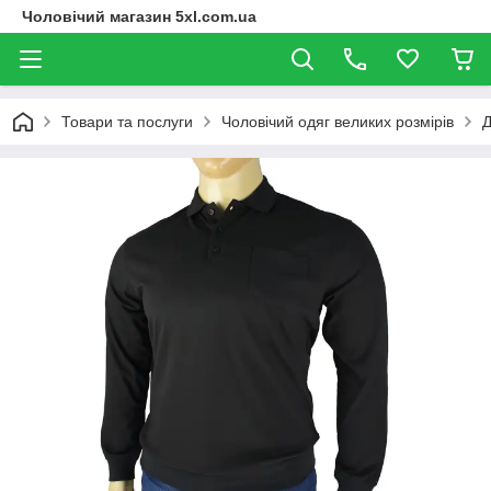
Чоловічий магазин 5xl.com.ua
Товари та послуги
Чоловічий одяг великих розмірів
Д