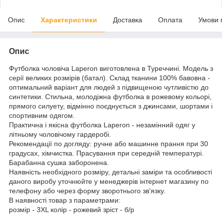
Опис
Характеристики
Доставка
Оплата
Умови 
Опис
Футболка чоловіча Laperon виготовлена в Туреччині. Модель з
серії великих розмірів (батал). Склад тканини 100% бавовна -
оптимальний варіант для людей з підвищеною чутливістю до
синтетики. Стильна, молодіжна футболка в рожевому кольорі,
прямого силуету, відмінно поєднується з джинсами, шортами і
спортивним одягом.
Практична і якісна футболка Laperon - незамінний одяг у
літньому чоловічому гардеробі.
Рекомендації по догляду: ручне або машинне прання при 30
градусах, хімчистка. Прасування при середній температурі.
Барабанна сушка заборонена.
Наявність необхідного розміру, детальні заміри та особливості
даного виробу уточнюйте у менеджерів інтернет магазину по
телефону або через форму зворотнього зв'язку.
В наявності товар з параметрами:
розмір - 3XL колір - рожевий зріст - б/р