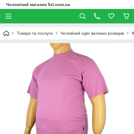
Чоловічий магазин 5xl.com.ua
Товари та послуги
Чоловічий одяг великих розмірів
Ф