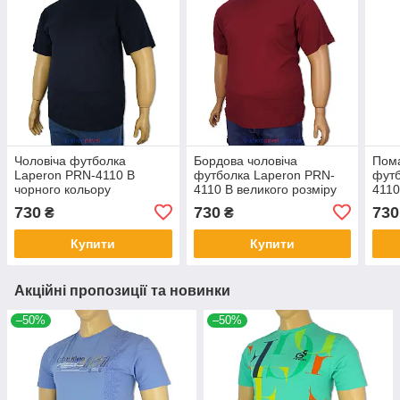
Чоловіча футболка
Бордова чоловіча
Пома
Laperon PRN-4110 B
футболка Laperon PRN-
футб
чорного кольору
4110 B великого розміру
4110
730
730
730
₴
₴
Купити
Купити
Акційні пропозиції та новинки
–50%
–50%