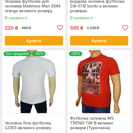
Яскрава футболка для
Бордова чоловіча футболка
чоловіків Madmext Man 2584
Zilli 07/В bordo в великих
orange великого розміру
розмірах
В наявності
В наявності
220
595
₴
₴
440 ₴
1 190 ₴
Купити
Купити
Топ продажів
–50%
–50%
Футболка чоловіча MS
Чоловіча біла футболка
TREND 748 B великих
12303 великого розміру
розмірів (Туреччина)