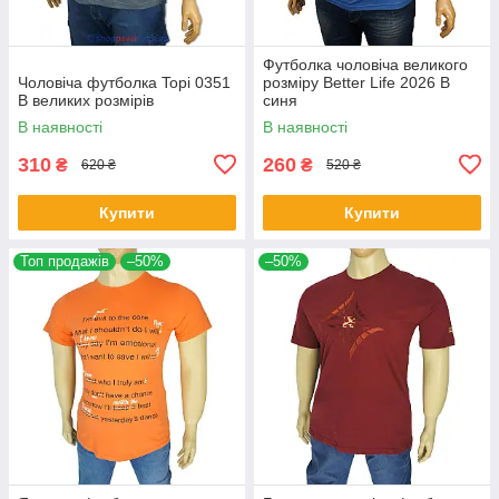
Футболка чоловіча великого
Чоловіча футболка Topi 0351
розміру Better Life 2026 В
B великих розмірів
синя
В наявності
В наявності
310
260
₴
₴
620 ₴
520 ₴
Купити
Купити
Топ продажів
–50%
–50%