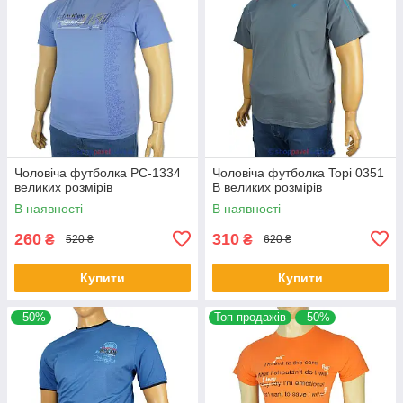
Чоловіча футболка PC-1334
Чоловіча футболка Topi 0351
великих розмірів
B великих розмірів
В наявності
В наявності
260
310
₴
₴
520 ₴
620 ₴
Купити
Купити
–50%
Топ продажів
–50%