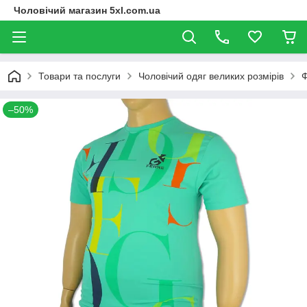
Чоловічий магазин 5xl.com.ua
Товари та послуги
Чоловічий одяг великих розмірів
Ф
–50%