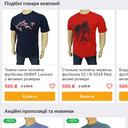
Подібні товари компанії
Темно-синя чоловіча
Стильна чоловіча червона
Борд
футболка 08/BAT Lacivert
футболка 02 / B-SS19 Red
футб
у великих розмірах
великі розміри
вели
595
595
595
₴
₴
1 190 ₴
1 190 ₴
Купити
Купити
Акційні пропозиції та новинки
–50%
–50%