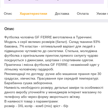
Опис
Характеристики
Доставка
Оплата
Умови 
Опис
Футболка чоловіча GF FERRE виготовлена в Туреччині.
Модель з серії великих розмірів (батал). Склад тканини-93%
бавовна, 7% еластан - оптимальний варіант для людей з
підвищеною чутливістю до синтетики. Стильна, молодіжна
футболка з оригінальним принтом,прямого силуету чудово
поєднується з джинсами, шортами і спортивним одягом.
Практична і якісна футболка GF FERRE - незамінний одяг у
літньому чоловічому гардеробі.
Рекомендації по догляду: ручне або машинне прання при 30
градусах, хімчистка. Прасування при середній температурі.
Барабанна сушка заборонена.
Наявність необхідного розміру, детальні заміри та особливості
даного виробу уточнюйте у менеджерів інтернет магазину по
телефону або через форму зворотнього зв'язку.
В наявності товар з параметрами:
розмір - 3XL колір - комб (mix) зріст - б/р