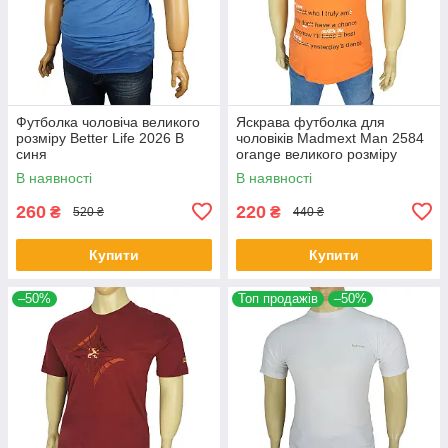
Футболка чоловіча великого
Яскрава футболка для
розміру Better Life 2026 В
чоловіків Madmext Man 2584
синя
orange великого розміру
В наявності
В наявності
260
220
₴
₴
520 ₴
440 ₴
Купити
Купити
–50%
Топ продажів
–50%