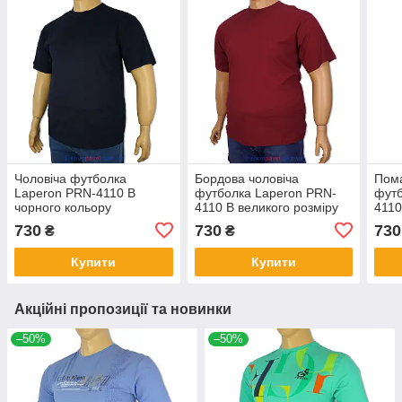
Чоловіча футболка
Бордова чоловіча
Пома
Laperon PRN-4110 B
футболка Laperon PRN-
футб
чорного кольору
4110 B великого розміру
4110
730
730
730
₴
₴
Купити
Купити
Акційні пропозиції та новинки
–50%
–50%