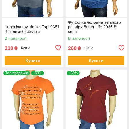
Футболка чоловіча великого
Чоловіча футболка Topi 0351
розміру Better Life 2026 В
B великих розмірів
синя
В наявності
В наявності
310
260
₴
₴
620 ₴
520 ₴
Купити
Купити
Топ продажів
–50%
–50%