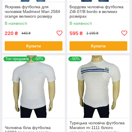
Яскрава футболка для
Бордова чоловіча футболка
чоловіків Madmext Man 2584
Zilli 07/В bordo в великих
orange великого розміру
розмірах
В наявності
В наявності
220
595
₴
₴
440 ₴
1 190 ₴
Купити
Купити
Топ продажів
–50%
–50%
Турецька чоловіча футболка
Чоловіча біла футболка
Maraton m-1111 білого