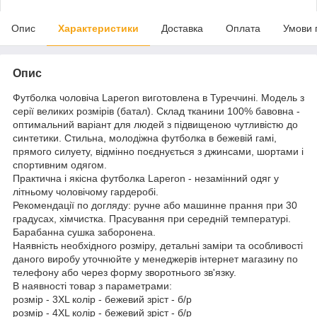
Опис
Характеристики
Доставка
Оплата
Умови 
Опис
Футболка чоловіча Laperon виготовлена в Туреччині. Модель з
серії великих розмірів (батал). Склад тканини 100% бавовна -
оптимальний варіант для людей з підвищеною чутливістю до
синтетики. Стильна, молодіжна футболка в бежевій гамі,
прямого силуету, відмінно поєднується з джинсами, шортами і
спортивним одягом.
Практична і якісна футболка Laperon - незамінний одяг у
літньому чоловічому гардеробі.
Рекомендації по догляду: ручне або машинне прання при 30
градусах, хімчистка. Прасування при середній температурі.
Барабанна сушка заборонена.
Наявність необхідного розміру, детальні заміри та особливості
даного виробу уточнюйте у менеджерів інтернет магазину по
телефону або через форму зворотнього зв'язку.
В наявності товар з параметрами:
розмір - 3XL колір - бежевий зріст - б/р
розмір - 4XL колір - бежевий зріст - б/р