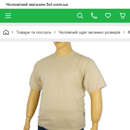
Чоловічий магазин 5xl.com.ua
Товари та послуги
Чоловічий одяг великих розмірів
Ф