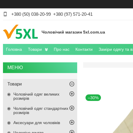
+380 (50) 038-20-99
+380 (97) 571-20-41
Чоловічий магазин 5xl.com.ua
Головна
Товари
Про нас
Контакти
Заміри одягу та в
Товари
Чоловічий одяг великих
–30%
розмірів
Чоловічий одяг стандартних
розмірів
Аксесуари для чоловіків
Чоловіче взуття