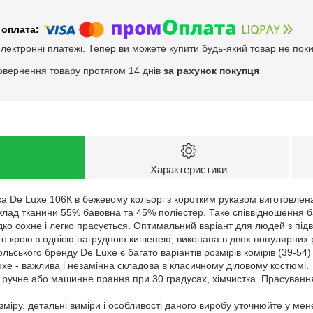
електронні платежі. Тепер ви можете купити будь-який товар не пок
овернення товару протягом 14 днів
за рахунок покупця
Характеристики
а De Luxe 106К в бежевому кольорі з коротким рукавом виготовлена
Склад тканини 55% бавовна та 45% поліестер. Таке співвідношення 
дко сохне і легко прасується. Оптимальний варіант для людей з пі
крою з однією нагрудною кишенею, виконана в двох популярних різн
ьського бренду De Luxe є багато варіантів розмірів комірів (39-54) 
xe - важлива і незамінна складова в класичному діловому костюмі.
: ручне або машинне прання при 30 градусах, хімчистка. Прасуванн
зміру, детальні виміри і особливості даного виробу уточнюйте у ме