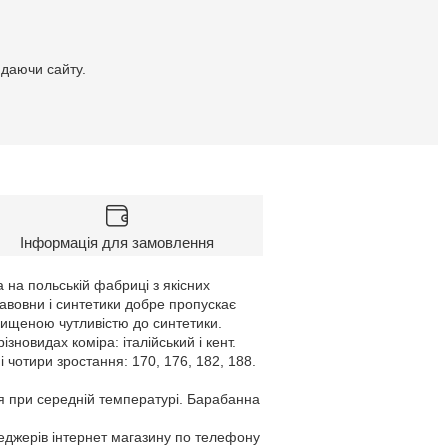
идаючи сайту.
Інформація для замовлення
 на польській фабриці з якісних
бавовни і синтетики добре пропускає
двищеною чутливістю до синтетики.
овидах коміра: італійський і кент.
і чотири зростання: 170, 176, 182, 188.
я при середній температурі. Барабанна
неджерів інтернет магазину по телефону