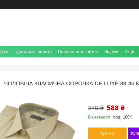
зуття
Доставка і оплата
Повернення і обмін
Відгуки
Акції
ЧОЛОВІЧА КЛАСИЧНА СОРОЧКА DE LUXE 38-46 
588 ₴
840 ₴
В наявності
Код:
106К
Купити
Куп