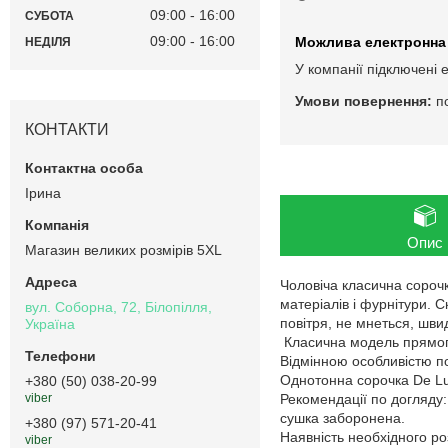
09:00
16:00
СУБОТА
09:00
16:00
НЕДІЛЯ
У компанії підключені 
п
КОНТАКТИ
Ірина
Опис
Магазин великих розмірів 5XL
Чоловіча класична сорочк
матеріалів і фурнітури. 
вул. Соборна, 72, Білопілля,
повітря, не мнеться, шви
Україна
Класична модель прямого 
Відмінною особливістю пол
Однотонна сорочка De Lu
+380 (50) 038-20-99
Рекомендації по догляду
viber
сушка заборонена.
+380 (97) 571-20-41
Наявність необхідного ро
viber