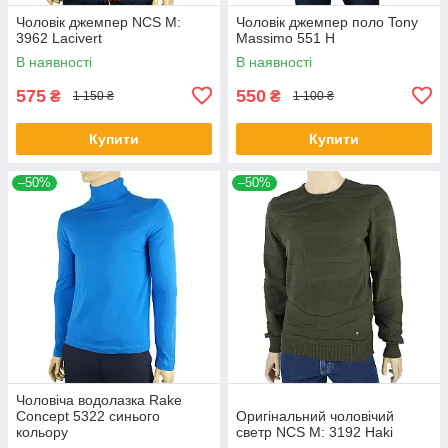
Чоловік джемпер NCS M:
Чоловік джемпер поло Tony
3962 Lacivert
Massimo 551 Н
В наявності
В наявності
575
550
₴
₴
1 150 ₴
1 100 ₴
Купити
Купити
–50%
–50%
Чоловіча водолазка Rake
Concept 5322 синього
Оригінальний чоловічий
кольору
светр NCS M: 3192 Haki