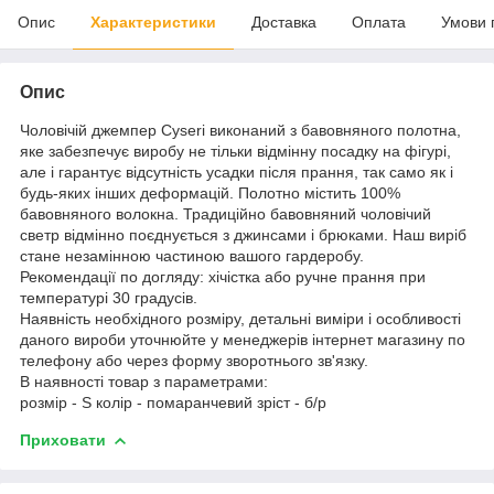
Опис
Характеристики
Доставка
Оплата
Умови 
Опис
Чоловічій джемпер Cyseri виконаний з бавовняного полотна,
яке забезпечує виробу не тільки відмінну посадку на фігурі,
але і гарантує відсутність усадки після прання, так само як і
будь-яких інших деформацій. Полотно містить 100%
бавовняного волокна. Традиційно бавовняний чоловічий
светр відмінно поєднується з джинсами і брюками. Наш виріб
стане незамінною частиною вашого гардеробу.
Рекомендації по догляду: хічістка або ручне прання при
температурі 30 градусів.
Наявність необхідного розміру, детальні виміри і особливості
даного вироби уточнюйте у менеджерів інтернет магазину по
телефону або через форму зворотнього зв'язку.
В наявності товар з параметрами:
розмір - S колір - помаранчевий зріст - б/р
Приховати