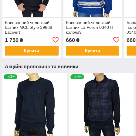
Бавовняний чоловічий
Бавовняний чоловічий
Баво
батник MCL Style 39688
батник La Peron 0340 H
чоло
Lacivert
коло/м9
0340
1 750
660
660
₴
₴
Купити
Купити
Акційні пропозиції та новинки
–50%
–50%