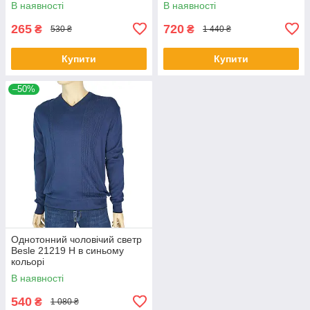
В наявності
В наявності
265
720
₴
₴
530 ₴
1 440 ₴
Купити
Купити
–50%
Однотонний чоловічий светр
Besle 21219 Н в синьому
кольорі
В наявності
540
₴
1 080 ₴