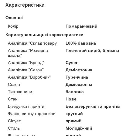
Характеристики
Основні
Колір
Помаранчевий
Користувальницькі характеристики
Аналітика "Склад товару"
100% бавовна
Аналітика "Розмірна
Плечевий виріб, білизна
шкала"
Аналітика "Бренд"
Cyseri
Аналітика "Сезон"
Демісезонна
Аналітика "Виробник"
Туреччина
Сезон
Демісезонна
Тип тканини
бавовна
Стан
Нове
Візерунки і принти
Без візерунків та принтів
Фасон вирізу горловини
круглий
Сілует
прямий
Стиль
Молодіжний
Фасон рукава
довгий