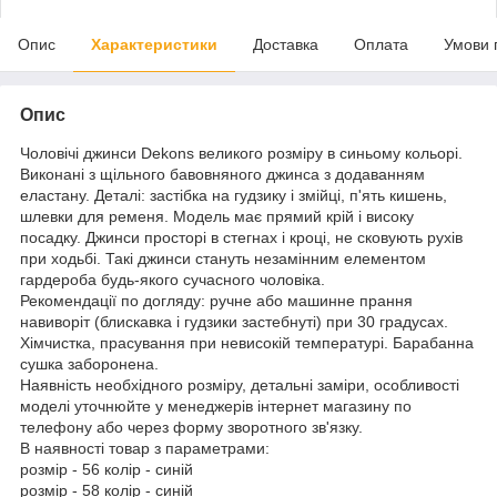
Опис
Характеристики
Доставка
Оплата
Умови 
Опис
Чоловічі джинси Dekons великого розміру в синьому кольорі.
Виконані з щільного бавовняного джинса з додаванням
еластану. Деталі: застібка на гудзику і змійці, п'ять кишень,
шлевки для ременя. Модель має прямий крій і високу
посадку. Джинси просторі в стегнах і кроці, не сковують рухів
при ходьбі. Такі джинси стануть незамінним елементом
гардероба будь-якого сучасного чоловіка.
Рекомендації по догляду: ручне або машинне прання
навиворіт (блискавка і гудзики застебнуті) при 30 градусах.
Хімчистка, прасування при невисокій температурі. Барабанна
сушка заборонена.
Наявність необхідного розміру, детальні заміри, особливості
моделі уточнюйте у менеджерів інтернет магазину по
телефону або через форму зворотного зв'язку.
В наявності товар з параметрами:
розмір - 56 колір - синій
розмір - 58 колір - синій