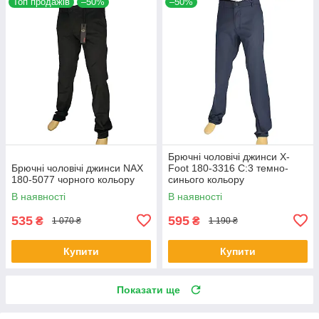
Топ продажів
–50%
–50%
Брючні чоловічі джинси X-
Брючні чоловічі джинси NAX
Foot 180-3316 C:3 темно-
180-5077 чорного кольору
синього кольору
В наявності
В наявності
535
595
₴
₴
1 070 ₴
1 190 ₴
Купити
Купити
Показати ще