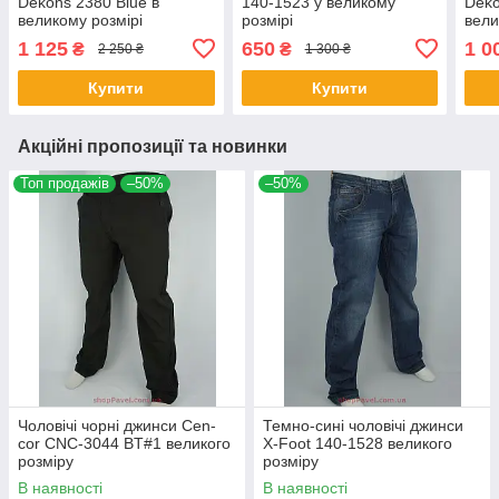
Dekons 2380 Blue в
140-1523 у великому
Deko
великому розмірі
розмірі
вели
1 125
650
1 0
₴
₴
2 250 ₴
1 300 ₴
Купити
Купити
Акційні пропозиції та новинки
Топ продажів
–50%
–50%
Чоловічі чорні джинси Cen-
Темно-сині чоловічі джинси
cor CNC-3044 BT#1 великого
X-Foot 140-1528 великого
розміру
розміру
В наявності
В наявності