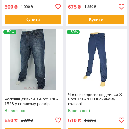
500
675
₴
₴
1 000 ₴
1 350 ₴
Купити
Купити
–50%
–50%
Чоловічі однотонні джинси X-
Чоловічі джинси X-Foot 140-
Foot 140-7009 в синьому
1523 у великому розмірі
кольорі
В наявності
В наявності
650
610
₴
₴
1 300 ₴
1 220 ₴