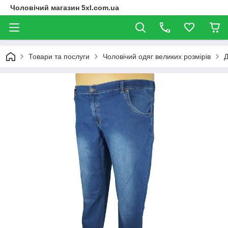
Чоловічий магазин 5xl.com.ua
Товари та послуги
Чоловічий одяг великих розмірів
Д