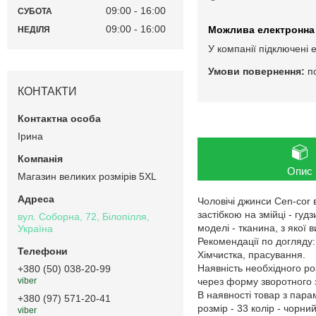
09:00
16:00
СУБОТА
09:00
16:00
НЕДІЛЯ
У компанії підключені 
п
КОНТАКТИ
Ірина
Опис
Магазин великих розмірів 5XL
Чоловічі джинси Cen-cor
застібкою на змійці - гуд
вул. Соборна, 72, Білопілля,
моделі - тканина, з якої
Україна
Рекомендації по догляду:
Хімчистка, прасування.
Наявність необхідного ро
+380 (50) 038-20-99
через форму зворотного з
viber
В наявності товар з пар
+380 (97) 571-20-41
розмір - 33 колір - чорний
viber