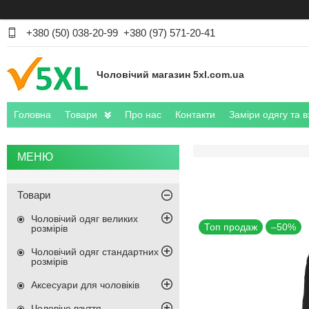
+380 (50) 038-20-99
+380 (97) 571-20-41
Чоловічий магазин 5xl.com.ua
Головна
Товари
Про нас
Контакти
Заміри одягу та в
Товари
Чоловічий одяг великих
Топ продаж
–50%
розмірів
Чоловічий одяг стандартних
розмірів
Аксесуари для чоловіків
Чоловіче взуття