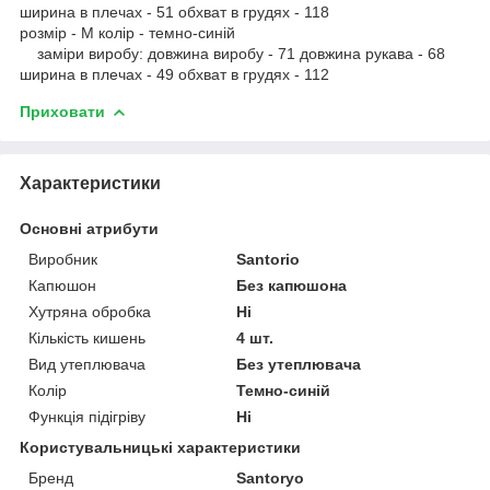
ширина в плечах - 51 обхват в грудях - 118
розмір - M колір - темно-синій
заміри виробу: довжина виробу - 71 довжина рукава - 68
ширина в плечах - 49 обхват в грудях - 112
Приховати
Характеристики
Основні атрибути
Виробник
Santorio
Капюшон
Без капюшона
Хутряна обробка
Ні
Кількість кишень
4 шт.
Вид утеплювача
Без утеплювача
Колір
Темно-синій
Функція підігріву
Ні
Користувальницькі характеристики
Бренд
Santoryo