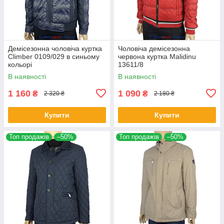
Демісезонна чоловіча куртка
Чоловіча демісезонна
Climber 0109/029 в синьому
червона куртка Malidinu
кольорі
13611/8
В наявності
В наявності
1 160
1 090
₴
₴
2 320 ₴
2 180 ₴
Купити
Купити
Топ продажів
–50%
Топ продажів
–50%