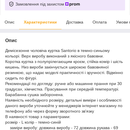
Замовлення під захистом
Опис
Характеристики
Доставка
Оплата
Умови 
Опис
Демісезонне чоловіча куртка Santorio в темно-синьому
кольорі. Верх виробу виконаний з якісного бавовни.
Коротка куртка з полупрілегающим кроєм, стійка-комір і шість
кишень. Низ вироби закінчується широкою бавовняної
резинкою, що надає моделі практичності і зручності. Відмінно
сидить по фігурі.
Рекомендації по догляду: ручне або машинне прання при 30
градусах, хімчистка. Прасування при середній температурі.
Барабанна сушка заборонена.
Наявність необхідного розміру, детальні виміри і особливості
даного вироби уточнюйте у менеджерів інтернет магазину по
телефону або через форму зворотного зв'язку
В наявності товар з параметрами:
розмір - L колір - темно-синій
заміри виробу: довжина виробу - 72 довжина рукава - 69