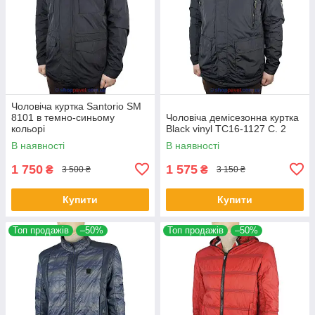
Чоловіча куртка Santorio SM
8101 в темно-синьому
Чоловіча демісезонна куртка
кольорі
Black vinyl TC16-1127 C. 2
В наявності
В наявності
1 750
1 575
₴
₴
3 500 ₴
3 150 ₴
Купити
Купити
Топ продажів
–50%
Топ продажів
–50%