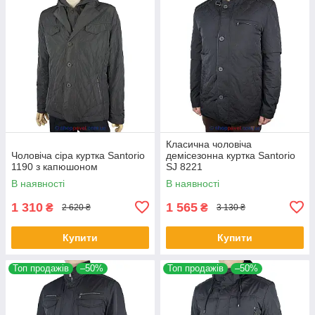
Класична чоловіча
Чоловіча сіра куртка Santorio
демісезонна куртка Santorio
1190 з капюшоном
SJ 8221
В наявності
В наявності
1 310
1 565
₴
₴
2 620 ₴
3 130 ₴
Купити
Купити
Топ продажів
–50%
Топ продажів
–50%