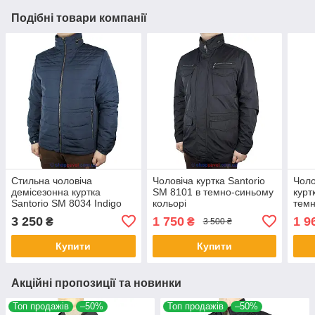
Подібні товари компанії
Стильна чоловіча
Чоловіча куртка Santorio
Чоло
демісезонна куртка
SM 8101 в темно-синьому
курт
Santorio SM 8034 Indigo
кольорі
темн
синього кольору
3 250
1 750
1 9
₴
₴
3 500 ₴
Купити
Купити
Акційні пропозиції та новинки
Топ продажів
–50%
Топ продажів
–50%