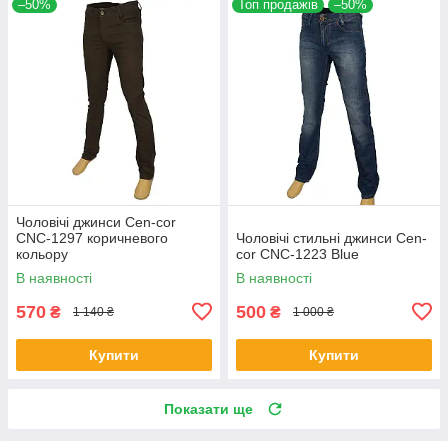
–50%
Топ продажів
–50%
Чоловічі джинси Cen-cor
CNC-1297 коричневого
Чоловічі стильні джинси Cen-
кольору
cor CNC-1223 Blue
В наявності
В наявності
570
500
₴
₴
1 140 ₴
1 000 ₴
Купити
Купити
Показати ще