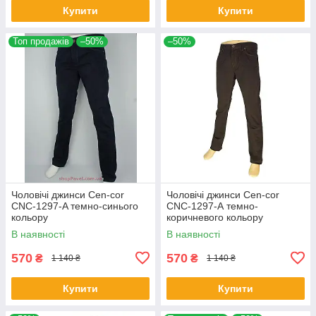
Купити
Купити
Топ продажів
–50%
–50%
Чоловічі джинси Cen-cor
Чоловічі джинси Cen-cor
CNC-1297-A темно-синього
CNC-1297-А темно-
кольору
коричневого кольору
В наявності
В наявності
570
570
₴
₴
1 140 ₴
1 140 ₴
Купити
Купити