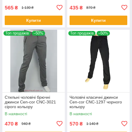
565
435
₴
₴
1 130 ₴
870 ₴
Купити
Купити
Топ продажів
–50%
Топ продажів
–50%
Стильні чоловічі брючні
Чоловічі класичні джинси
джинси Cen-cor CNC-3021
Cen-cor CNC-1297 чорного
сірого кольору
кольору
В наявності
В наявності
470
570
₴
₴
940 ₴
1 140 ₴