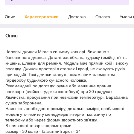
Опис
Характеристики
Доставка
Оплата
Умови 
Опис
Чоловічі джинси Mirac в синьому кольорі. Виконано з
бавовняного джинса. Деталі: застібка на гудзику і змійці, п'ять
кишень, шлевки для ременя. Модель має прямий крій і високу
посадку. Джинси просторі в стегнах і кроці, не сковують рухів
при ходьбі. Такі джинси стануть незамінним елементом
гардеробу будь-якого сучасного чоловіка.
Рекомендації по догляду: ручне або машинне прання
навиворіт (змійка і гудзики застебнуті) при 30 градусах.
Хімчистка, прасування при невисокій температурі. Барабанна
сушка заборонена.
Наявність необхідного розміру, детальні виміри, особливості
моделі уточнюйте у менеджерів інтернет магазину по
телефону або через форму зворотного зв'язку.
В наявності товар з параметрами:
розмір - 30 колір - блакитний зріст - 34