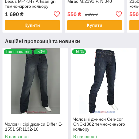
Lexus M-4-347 Artisan gri
Mirac M:2191 P. N.340
2350
темно-сірого кольору
коль
1 690
550
550
₴
₴
1 100 ₴
Купити
Купити
Акційні пропозиції та новинки
Топ продажів
–50%
–50%
Чоловічі джинси Cen-cor
Чоловічі сірі джинси Differ E-
CNC-1382 темно-синього
1551 SP.1132-10
кольору
В наявності
В наявності