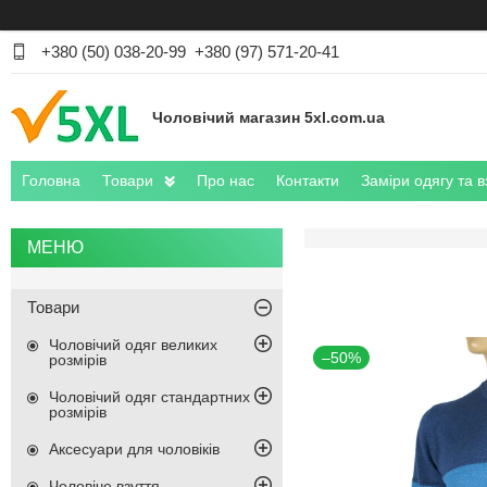
+380 (50) 038-20-99
+380 (97) 571-20-41
Чоловічий магазин 5xl.com.ua
Головна
Товари
Про нас
Контакти
Заміри одягу та в
Товари
Чоловічий одяг великих
–50%
розмірів
Чоловічий одяг стандартних
розмірів
Аксесуари для чоловіків
Чоловіче взуття