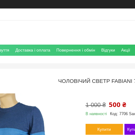
зуття
Доставка і оплата
Повернення і обмін
Відгуки
Акції
ЧОЛОВІЧИЙ СВЕТР FABIANI 
500 ₴
1 000 ₴
В наявності
Код:
7706 Sa
Купити
Куп