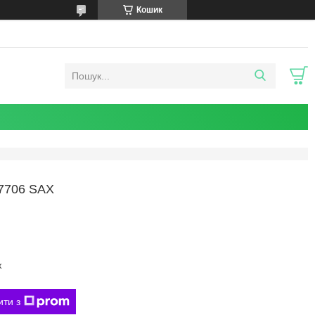
Кошик
7706 SAX
x
ити з