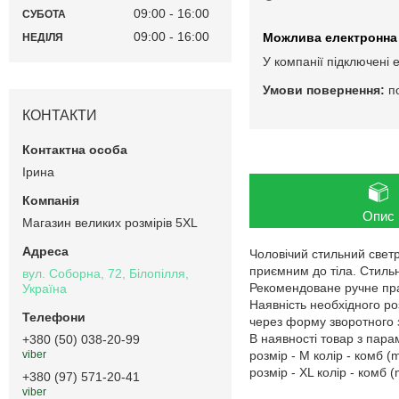
09:00
16:00
СУБОТА
09:00
16:00
НЕДІЛЯ
У компанії підключені 
п
КОНТАКТИ
Ірина
Опис
Магазин великих розмірів 5XL
Чоловічий стильний светр
приємним до тіла. Стильн
вул. Соборна, 72, Білопілля,
Рекомендоване ручне пра
Україна
Наявність необхідного ро
через форму зворотного з
В наявності товар з пар
+380 (50) 038-20-99
розмір - M колір - комб (m
viber
розмір - XL колір - комб (
+380 (97) 571-20-41
viber