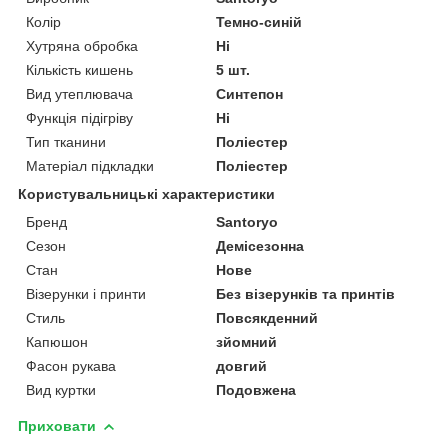
Колір
Темно-синій
Хутряна обробка
Ні
Кількість кишень
5 шт.
Вид утеплювача
Синтепон
Функція підігріву
Ні
Тип тканини
Поліестер
Матеріал підкладки
Поліестер
Користувальницькі характеристики
Бренд
Santoryo
Сезон
Демісезонна
Стан
Нове
Візерунки і принти
Без візерунків та принтів
Стиль
Повсякденний
Капюшон
зйомний
Фасон рукава
довгий
Вид куртки
Подовжена
Приховати