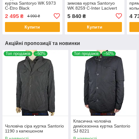
куртка Santoryo WK 5973
зимова куртка Santoryo
прям
C-Etro Black
WK 8259 C-Inter Lacivert
коль
С-La
2 495
5 840
4 7
₴
₴
4 990 ₴
Купити
Купити
Акційні пропозиції та новинки
Топ продажів
–50%
Топ продажів
–50%
Класична чоловіча
Чоловіча сіра куртка Santorio
демісезонна куртка Santorio
1190 з капюшоном
SJ 8221
В наявності
В наявності