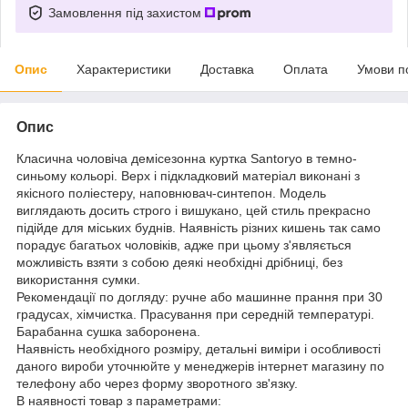
Замовлення під захистом
Опис
Характеристики
Доставка
Оплата
Умови п
Опис
Класична чоловіча демісезонна куртка Santoryo в темно-
синьому кольорі. Верх і підкладковий матеріал виконані з
якісного поліестеру, наповнювач-синтепон. Модель
виглядають досить строго і вишукано, цей стиль прекрасно
підійде для міських буднів. Наявність різних кишень так само
порадує багатьох чоловіків, адже при цьому з'являється
можливість взяти з собою деякі необхідні дрібниці, без
використання сумки.
Рекомендації по догляду: ручне або машинне прання при 30
градусах, хімчистка. Прасування при середній температурі.
Барабанна сушка заборонена.
Наявність необхідного розміру, детальні виміри і особливості
даного вироби уточнюйте у менеджерів інтернет магазину по
телефону або через форму зворотного зв'язку.
В наявності товар з параметрами: