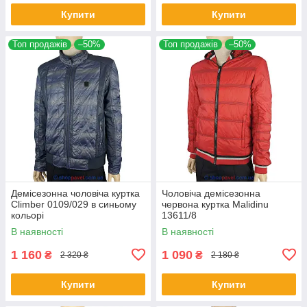
Купити
Купити
Топ продажів
–50%
Топ продажів
–50%
Демісезонна чоловіча куртка
Чоловіча демісезонна
Climber 0109/029 в синьому
червона куртка Malidinu
кольорі
13611/8
В наявності
В наявності
1 160
1 090
₴
₴
2 320 ₴
2 180 ₴
Купити
Купити