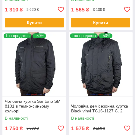
1 310
1 565
₴
₴
2 620 ₴
3 130 ₴
Купити
Купити
Топ продажів
–50%
Топ продажів
–50%
Чоловіча куртка Santorio SM
8101 в темно-синьому
Чоловіча демісезонна куртка
кольорі
Black vinyl TC16-1127 C. 2
В наявності
В наявності
1 750
1 575
₴
₴
3 500 ₴
3 150 ₴