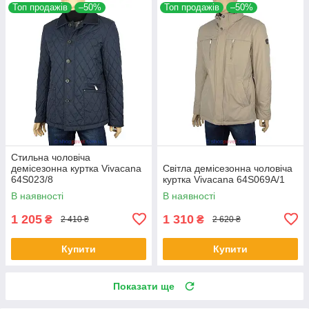
Топ продажів
–50%
Топ продажів
–50%
Стильна чоловіча
демісезонна куртка Vivacana
Світла демісезонна чоловіча
64S023/8
куртка Vivacana 64S069A/1
В наявності
В наявності
1 205
1 310
₴
₴
2 410 ₴
2 620 ₴
Купити
Купити
Показати ще