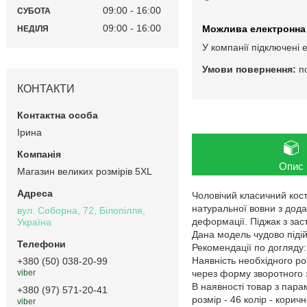
09:00
16:00
СУБОТА
09:00
16:00
НЕДІЛЯ
У компанії підключені 
п
КОНТАКТИ
Ірина
Опис
Магазин великих розмірів 5XL
Чоловічий класичний кост
натуральної вовни з дода
вул. Соборна, 72, Білопілля,
деформації. Піджак з зас
Україна
Дана модель чудово підій
Рекомендації по догляду:
Наявність необхідного ро
+380 (50) 038-20-99
через форму зворотного з
viber
В наявності товар з пар
+380 (97) 571-20-41
розмір - 46 колір - коричн
viber