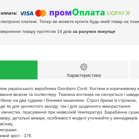
електронні платежі. Тепер ви можете купити будь-який товар не пок
овернення товару протягом 14 днів
за рахунок покупця
Характеристики
юм українського виробника Giordano Conti. Костюм в коричневому ко
вання віскози та поліестеру. Тканина костюма не скочується і шви
тібкою на два гудзики і бічними кишенями. Строгі брюки зі стрілко
де як для урочистого заходу, так і для щоденного використання.
 хімчистка, прасування при невисокій температурі. Барабанна сушк
зміру, детальні виміри, особливості моделі уточнюйте у менеджерів
в'язку.
аметрами:
евий зріст - 176