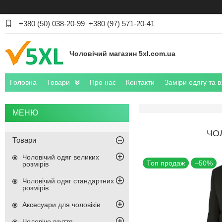
+380 (50) 038-20-99
+380 (97) 571-20-41
Чоловічий магазин 5xl.com.ua
Головна
Товари
Про нас
Контакти
Заміри одягу та в
ЧО
Товари
Чоловічий одяг великих
Топ продаж
–50%
розмірів
Чоловічий одяг стандартних
розмірів
Аксесуари для чоловіків
Чоловіче взуття