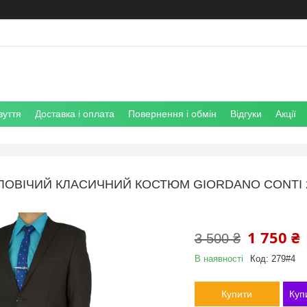
зуття
Доставка і оплата
Повернення і обмін
Відгуки
Акції
ЛОВІЧИЙ КЛАСИЧНИЙ КОСТЮМ GIORDANO CONTI 2
1 750 ₴
3 500 ₴
В наявності
Код:
279#4
Купити
Куп