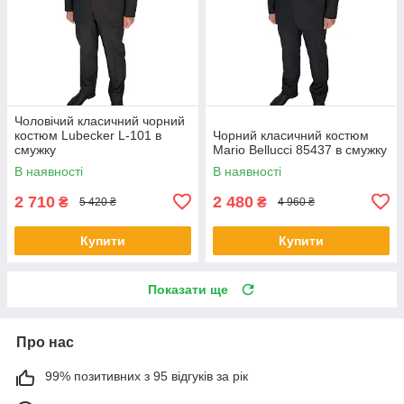
Чоловічий класичний чорний
костюм Lubecker L-101 в
Чорний класичний костюм
смужку
Mario Bellucci 85437 в смужку
В наявності
В наявності
2 710
2 480
₴
₴
5 420 ₴
4 960 ₴
Купити
Купити
Показати ще
Про нас
99% позитивних з 95 відгуків за рік