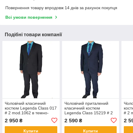
Повернення товару впродовж 14 днів за рахунок покупця
Всі умови повернення
Подібні товари компанії
Чоловічий класичний
Чоловічий приталений
Чоло
костюм Legenda Class 017
класичний костюм
кост
# 2 mod.1062 в темно-
Legenda Class 15219 # 2
# 2 
синьому кольорі
mod.1042
синь
2 950
2 590
2 5
₴
₴
Купити
Купити