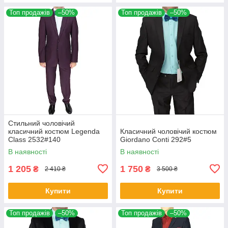
Топ продажів
–50%
Топ продажів
–50%
Стильний чоловічий
класичний костюм Legenda
Класичний чоловічий костюм
Class 2532#140
Giordano Conti 292#5
В наявності
В наявності
1 205
1 750
₴
₴
2 410 ₴
3 500 ₴
Купити
Купити
Топ продажів
–50%
Топ продажів
–50%