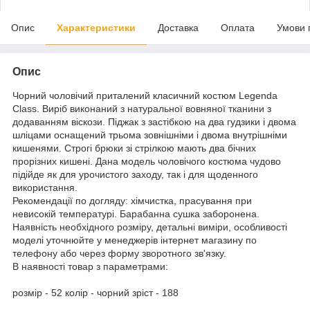
Опис
Характеристики
Доставка
Оплата
Умови 
Опис
Чорний чоловічий приталений класичний костюм Legenda
Class. Виріб виконаний з натуральної вовняної тканини з
додаванням віскози. Піджак з застібкою на два гудзики і двома
шліцами оснащений трьома зовнішніми і двома внутрішніми
кишенями. Строгі брюки зі стрілкою мають два бічних
прорізних кишені. Дана модель чоловічого костюма чудово
підійде як для урочистого заходу, так і для щоденного
використання.
Рекомендації по догляду: хімчистка, прасування при
невисокій температурі. Барабанна сушка заборонена.
Наявність необхідного розміру, детальні виміри, особливості
моделі уточнюйте у менеджерів інтернет магазину по
телефону або через форму зворотного зв'язку.
В наявності товар з параметрами:
розмір - 52 колір - чорний зріст - 188