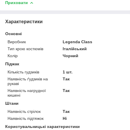
Приховати
Характеристики
Основні
Виробник
Legenda Class
Тип крою костюмів
Італійський
Колір
Чорний
Піджак
Кількість гудзиків
1 шт.
Наявність ґудзиків на
Так
рукаві
Наявність нагрудної
Так
кишені
Штани
Наявність стрілок
Так
Наявність підтяжок
Ні
Користувальницькі характеристики