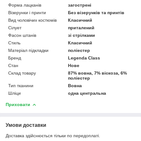
Форма лацканів
загострені
Візерунки і принти
Без візерунків та принтів
Вид чоловічих костюмів
Класичний
Сілует
приталений
Фасон штанів
зі стрілками
Стиль
Класичний
Матеріал підкладки
поліестер
Бренд
Legenda Class
Стан
Нове
Склад товару
87% вовна, 7% віскоза, 6%
поліестер
Тип тканини
Вовна
Шліци
одна центральна
Приховати
Умови доставки
Доставка здійснюється тільки по передоплаті.