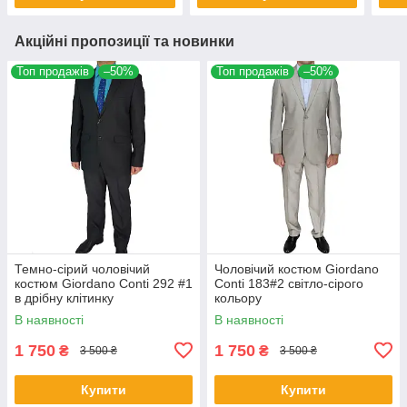
Акційні пропозиції та новинки
Топ продажів
–50%
Топ продажів
–50%
Темно-сірий чоловічий
Чоловічий костюм Giordano
костюм Giordano Conti 292 #1
Conti 183#2 світло-сірого
в дрібну клітинку
кольору
В наявності
В наявності
1 750
1 750
₴
₴
3 500 ₴
3 500 ₴
Купити
Купити