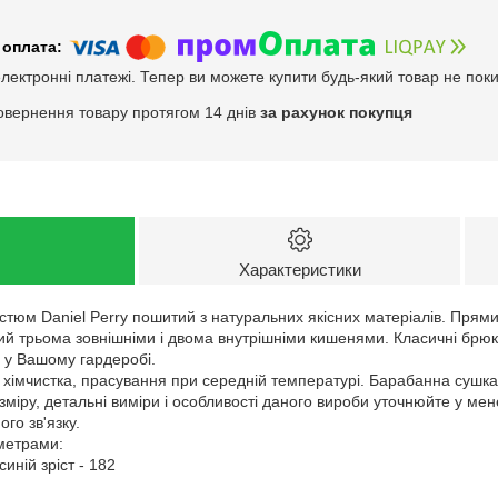
електронні платежі. Тепер ви можете купити будь-який товар не пок
овернення товару протягом 14 днів
за рахунок покупця
Характеристики
стюм Daniel Perry пошитий з натуральних якісних матеріалів. Прям
ий трьома зовнішніми і двома внутрішніми кишенями. Класичні брюки
 у Вашому гардеробі.
: хімчистка, прасування при середній температурі. Барабанна сушк
зміру, детальні виміри і особливості даного вироби уточнюйте у ме
го зв'язку.
аметрами:
синій зріст - 182