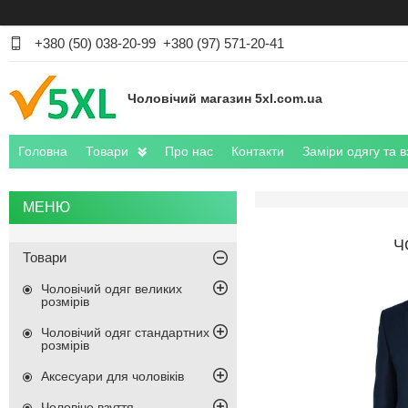
+380 (50) 038-20-99
+380 (97) 571-20-41
Чоловічий магазин 5xl.com.ua
Головна
Товари
Про нас
Контакти
Заміри одягу та в
Ч
Товари
Чоловічий одяг великих
розмірів
Чоловічий одяг стандартних
розмірів
Аксесуари для чоловіків
Чоловіче взуття