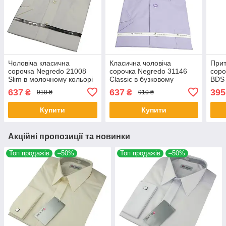
Чоловіча класична
Класична чоловіча
Прит
сорочка Negredo 21008
сорочка Negredo 31146
соро
Slim в молочному кольорі
Classic в бузковому
BDS 
кольорі
коль
637
637
395
₴
₴
910 ₴
910 ₴
Купити
Купити
Акційні пропозиції та новинки
Топ продажів
–50%
Топ продажів
–50%