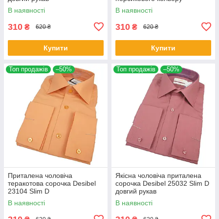
В наявності
В наявності
310
310
₴
₴
620 ₴
620 ₴
Купити
Купити
Топ продажів
–50%
Топ продажів
–50%
Приталена чоловіча
Якісна чоловіча приталена
теракотова сорочка Desibel
сорочка Desibel 25032 Slim D
23104 Slim D
довгий рукав
В наявності
В наявності