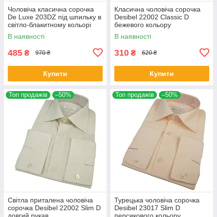
Чоловіча класична сорочка
Класична чоловіча сорочка
De Luxe 203DZ під шпильку в
Desibel 22002 Classic D
світло-блакитному кольорі
бежевого кольору
В наявності
В наявності
485
310
₴
₴
970 ₴
620 ₴
Купити
Купити
Топ продажів
–50%
Топ продажів
–50%
Світла приталена чоловіча
Турецька чоловіча сорочка
сорочка Desibel 22002 Slim D
Desibel 23017 Slim D
довгий рукав
персикового кольору