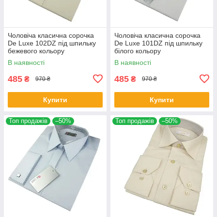
Чоловіча класична сорочка
Чоловіча класична сорочка
De Luxe 102DZ під шпильку
De Luxe 101DZ під шпильку
бежевого кольору
білого кольору
В наявності
В наявності
485
485
₴
₴
970 ₴
970 ₴
Купити
Купити
Топ продажів
–50%
Топ продажів
–50%