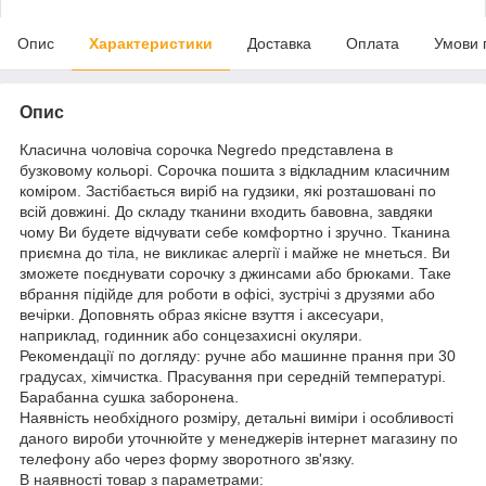
Опис
Характеристики
Доставка
Оплата
Умови 
Опис
Класична чоловіча сорочка Negredo представлена в
бузковому кольорі. Сорочка пошита з відкладним класичним
коміром. Застібається виріб на гудзики, які розташовані по
всій довжині. До складу тканини входить бавовна, завдяки
чому Ви будете відчувати себе комфортно і зручно. Тканина
приємна до тіла, не викликає алергії і майже не мнеться. Ви
зможете поєднувати сорочку з джинсами або брюками. Таке
вбрання підійде для роботи в офісі, зустрічі з друзями або
вечірки. Доповнять образ якісне взуття і аксесуари,
наприклад, годинник або сонцезахисні окуляри.
Рекомендації по догляду: ручне або машинне прання при 30
градусах, хімчистка. Прасування при середній температурі.
Барабанна сушка заборонена.
Наявність необхідного розміру, детальні виміри і особливості
даного вироби уточнюйте у менеджерів інтернет магазину по
телефону або через форму зворотного зв'язку.
В наявності товар з параметрами: