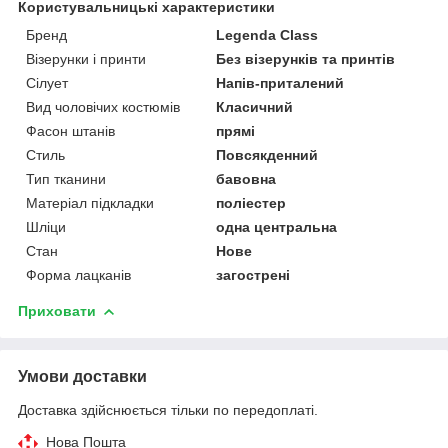
Користувальницькі характеристики
Бренд
Legenda Class
Візерунки і принти
Без візерунків та принтів
Сілует
Напів-приталений
Вид чоловічих костюмів
Класичний
Фасон штанів
прямі
Стиль
Повсякденний
Тип тканини
бавовна
Матеріал підкладки
поліестер
Шліци
одна центральна
Стан
Нове
Форма лацканів
загострені
Приховати
Умови доставки
Доставка здійснюється тільки по передоплаті.
Нова Пошта