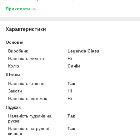
Приховати
Характеристики
Основні
Виробник
Legenda Class
Наявність жилета
Ні
Колір
Синій
Штани
Наявність стрілок
Так
Закоти
Ні
Наявність підтяжок
Ні
Піджак
Наявність ґудзиків на
Так
рукаві
Наявність нагрудної
Так
кишені