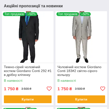
Акційні пропозиції та новинки
Топ продажів
–50%
Топ продажів
–50%
Темно-сірий чоловічий
Чоловічий костюм Giordano
костюм Giordano Conti 292 #1
Conti 183#2 світло-сірого
в дрібну клітинку
кольору
В наявності
В наявності
1 750
1 750
₴
₴
3 500 ₴
3 500 ₴
Купити
Купити