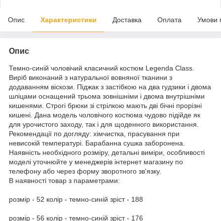
Опис
Характеристики
Доставка
Оплата
Умови 
Опис
Темно-синій чоловічий класичний костюм Legenda Class.
Виріб виконаний з натуральної вовняної тканини з
додаванням віскози. Піджак з застібкою на два гудзики і двома
шліцами оснащений трьома зовнішніми і двома внутрішніми
кишенями. Строгі брюки зі стрілкою мають дві бічні прорізні
кишені. Дана модель чоловічого костюма чудово підійде як
для урочистого заходу, так і для щоденного використання.
Рекомендації по догляду: хімчистка, прасування при
невисокій температурі. Барабанна сушка заборонена.
Наявність необхідного розміру, детальні виміри, особливості
моделі уточнюйте у менеджерів інтернет магазину по
телефону або через форму зворотного зв'язку.
В наявності товар з параметрами:
розмір - 52 колір - темно-синій зріст - 188
розмір - 56 колір - темно-синій зріст - 176