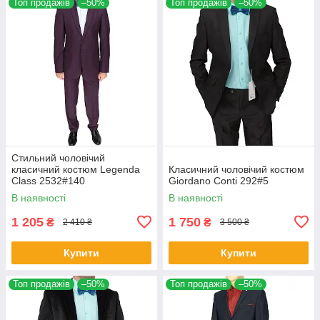
Топ продажів
–50%
Топ продажів
–50%
Стильний чоловічий
класичний костюм Legenda
Класичний чоловічий костюм
Class 2532#140
Giordano Conti 292#5
В наявності
В наявності
1 205
1 750
₴
₴
2 410 ₴
3 500 ₴
Купити
Купити
Топ продажів
–50%
Топ продажів
–50%