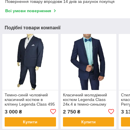
Повернення товару впродовж 14 днів за рахунок покупця
Всі умови повернення
Подібні товари компанії
Темно-синій чоловічий
Класичний молодіжний
Стил
класичний костюм в
костюм Legenda Class
клас
клітину Legenda Class 495
24к.4 в темно-синьому
Perr
# 2/11 великих розмірів
кольорі
синь
3 000
2 750
3 1
₴
₴
Купити
Купити