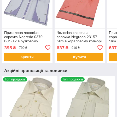
Приталена чоловіча
Чоловіча класична
Прит
сорочка Negredo 0370
сорочка Negredo 23157
соро
BDS 12 в бузковому
Slim в кораловому кольорі
Slim
кольорі
коль
395
637
637
₴
₴
790 ₴
910 ₴
Купити
Купити
Акційні пропозиції та новинки
Топ продажів
Топ продажів