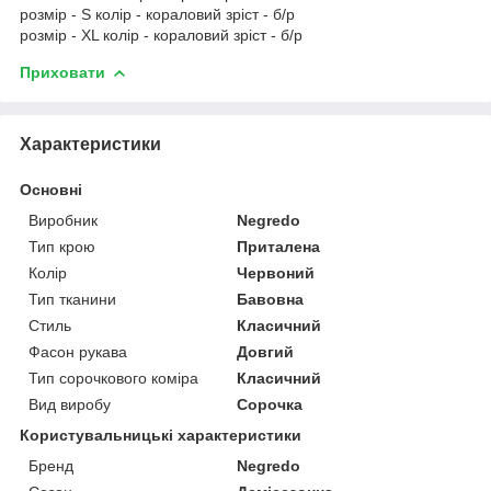
розмір - S колір - кораловий зріст - б/р
розмір - XL колір - кораловий зріст - б/р
Приховати
Характеристики
Основні
Виробник
Negredo
Тип крою
Приталена
Колір
Червоний
Тип тканини
Бавовна
Стиль
Класичний
Фасон рукава
Довгий
Тип сорочкового коміра
Класичний
Вид виробу
Сорочка
Користувальницькі характеристики
Бренд
Negredo