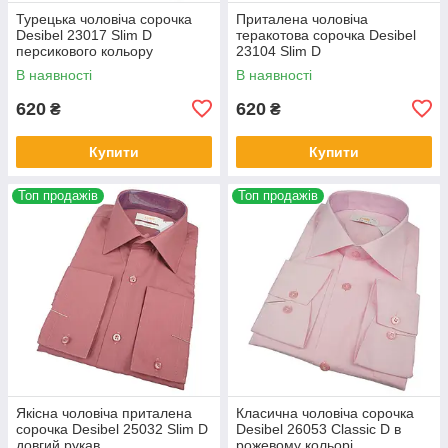
Турецька чоловіча сорочка
Приталена чоловіча
Desibel 23017 Slim D
теракотова сорочка Desibel
персикового кольору
23104 Slim D
В наявності
В наявності
620
620
₴
₴
Купити
Купити
Топ продажів
Топ продажів
Якісна чоловіча приталена
Класична чоловіча сорочка
сорочка Desibel 25032 Slim D
Desibel 26053 Classic D в
довгий рукав
рожевому кольорі