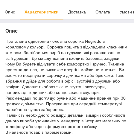
Опис
Характеристики
Доставка
Оплата
Умови 
Опис
Приталена однотонна чоловіча сорочка Negredo в
кораловому кольорі. Сорочка пошита з відкладним класичним
коміром. Застібається виріб на гудзики, які розташовані по
всій довжині. До складу тканини входить бавовна, завдяки
чому Ви будете відчувати себе комфортно і зручно. Тканина
приємна до тіла, не викликає алергії і майже не мнеться. Ви
зможете поєднувати сорочку з джинсами або брюками. Таке
вбрання підійде для роботи в офісі, зустрічі з друзями або
вечірки. Доповнять образ якісне взуття і аксесуари,
наприклад, годинник або сонцезахисні окуляри.
Рекомендації по догляду: ручне або машинне прання при 30
градусах, хімчистка. Прасування при середній температурі.
Барабанна сушка заборонена.
Наявність необхідного розміру, детальні виміри і особливості
даного вироби уточнюйте у менеджерів інтернет магазину по
телефону або через форму зворотного зв'язку.
В наявності товар з параметрами: