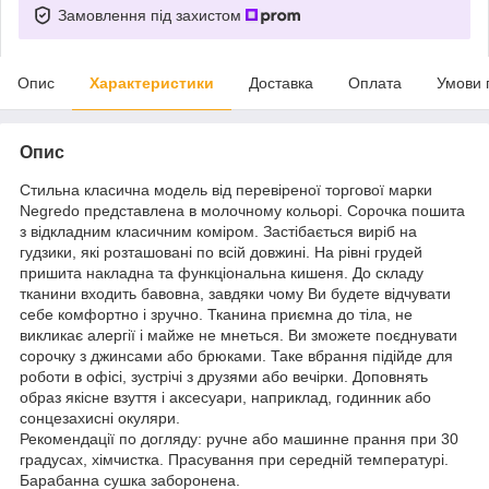
Замовлення під захистом
Опис
Характеристики
Доставка
Оплата
Умови 
Опис
Стильна класична модель від перевіреної торгової марки
Negredo представлена в молочному кольорі. Сорочка пошита
з відкладним класичним коміром. Застібається виріб на
гудзики, які розташовані по всій довжині. На рівні грудей
пришита накладна та функціональна кишеня. До складу
тканини входить бавовна, завдяки чому Ви будете відчувати
себе комфортно і зручно. Тканина приємна до тіла, не
викликає алергії і майже не мнеться. Ви зможете поєднувати
сорочку з джинсами або брюками. Таке вбрання підійде для
роботи в офісі, зустрічі з друзями або вечірки. Доповнять
образ якісне взуття і аксесуари, наприклад, годинник або
сонцезахисні окуляри.
Рекомендації по догляду: ручне або машинне прання при 30
градусах, хімчистка. Прасування при середній температурі.
Барабанна сушка заборонена.