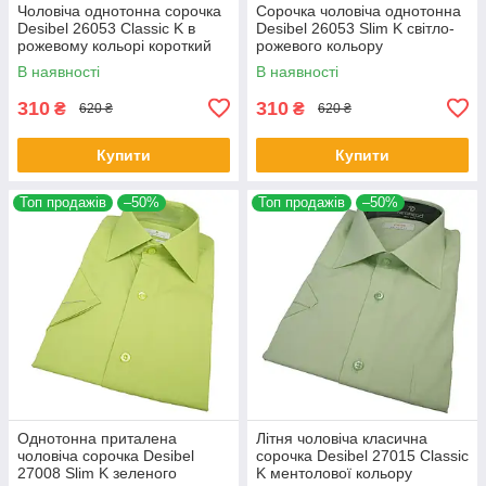
Чоловіча однотонна сорочка
Сорочка чоловіча однотонна
Desibel 26053 Classic K в
Desibel 26053 Slim K світло-
рожевому кольорі короткий
рожевого кольору
рукав
В наявності
В наявності
310
310
₴
₴
620 ₴
620 ₴
Купити
Купити
Топ продажів
–50%
Топ продажів
–50%
Однотонна приталена
Літня чоловіча класична
чоловіча сорочка Desibel
сорочка Desibel 27015 Classic
27008 Slim K зеленого
K ментолової кольору