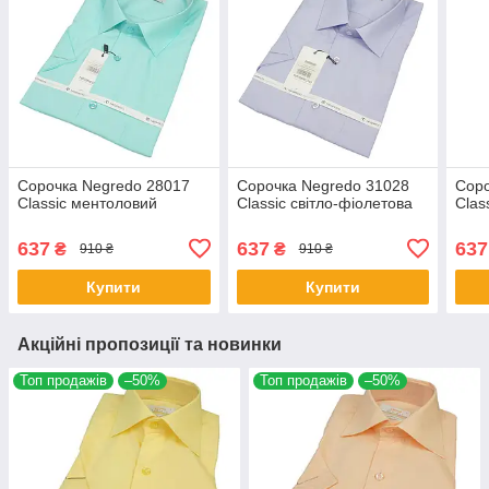
Cорочка Negredo 28017
Cорочка Negredo 31028
Cор
Classic ментоловий
Classic світло-фіолетова
Clas
637
637
637
₴
₴
910 ₴
910 ₴
Купити
Купити
Акційні пропозиції та новинки
Топ продажів
–50%
Топ продажів
–50%