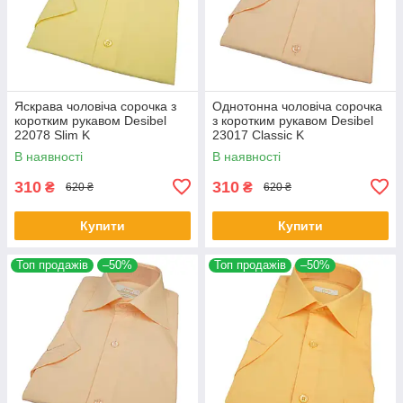
Яскрава чоловіча сорочка з
Однотонна чоловіча сорочка
коротким рукавом Desibel
з коротким рукавом Desibel
22078 Slim K
23017 Classic K
В наявності
В наявності
310
310
₴
₴
620 ₴
620 ₴
Купити
Купити
Топ продажів
–50%
Топ продажів
–50%