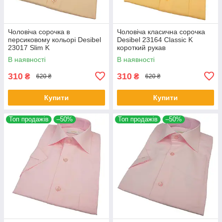
Чоловіча сорочка в
Чоловіча класична сорочка
персиковому кольорі Desibel
Desibel 23164 Classic K
23017 Slim K
короткий рукав
В наявності
В наявності
310
310
₴
₴
620 ₴
620 ₴
Купити
Купити
Топ продажів
–50%
Топ продажів
–50%