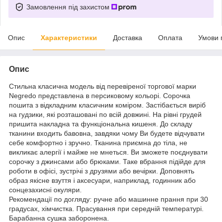
Замовлення під захистом
Опис
Характеристики
Доставка
Оплата
Умови 
Опис
Стильна класична модель від перевіреної торгової марки
Negredo представлена в персиковому кольорі. Сорочка
пошита з відкладним класичним коміром. Застібається виріб
на гудзики, які розташовані по всій довжині. На рівні грудей
пришита накладна та функціональна кишеня. До складу
тканини входить бавовна, завдяки чому Ви будете відчувати
себе комфортно і зручно. Тканина приємна до тіла, не
викликає алергії і майже не мнеться. Ви зможете поєднувати
сорочку з джинсами або брюками. Таке вбрання підійде для
роботи в офісі, зустрічі з друзями або вечірки. Доповнять
образ якісне взуття і аксесуари, наприклад, годинник або
сонцезахисні окуляри.
Рекомендації по догляду: ручне або машинне прання при 30
градусах, хімчистка. Прасування при середній температурі.
Барабанна сушка заборонена.