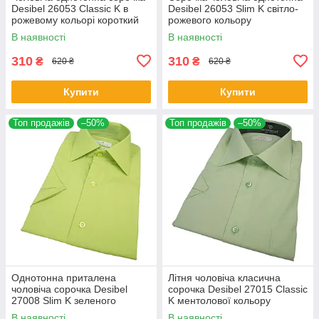
Desibel 26053 Classic K в
Desibel 26053 Slim K світло-
рожевому кольорі короткий
рожевого кольору
рукав
В наявності
В наявності
310
310
₴
₴
620 ₴
620 ₴
Купити
Купити
Топ продажів
–50%
Топ продажів
–50%
Однотонна приталена
Літня чоловіча класична
чоловіча сорочка Desibel
сорочка Desibel 27015 Classic
27008 Slim K зеленого
K ментолової кольору
кольору короткий рукав
В наявності
В наявності