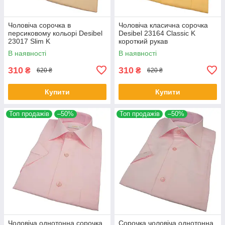
Чоловіча сорочка в
Чоловіча класична сорочка
персиковому кольорі Desibel
Desibel 23164 Classic K
23017 Slim K
короткий рукав
В наявності
В наявності
310
310
₴
₴
620 ₴
620 ₴
Купити
Купити
Топ продажів
–50%
Топ продажів
–50%
Чоловіча однотонна сорочка
Сорочка чоловіча однотонна