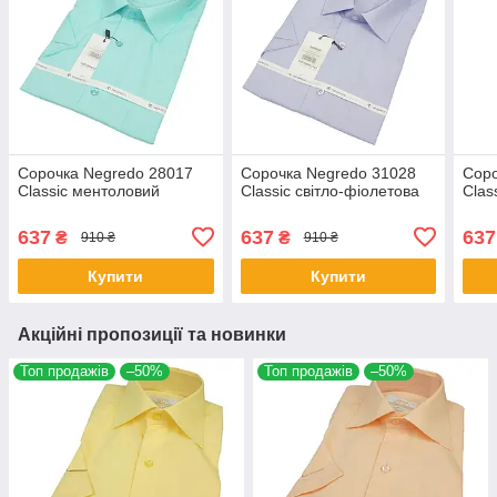
Cорочка Negredo 28017
Cорочка Negredo 31028
Cор
Classic ментоловий
Classic світло-фіолетова
Clas
637
637
637
₴
₴
910 ₴
910 ₴
Купити
Купити
Акційні пропозиції та новинки
Топ продажів
–50%
Топ продажів
–50%