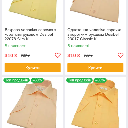
Яскрава чоловіча сорочка з
Однотонна чоловіча сорочка
коротким рукавом Desibel
з коротким рукавом Desibel
22078 Slim K
23017 Classic K
В наявності
В наявності
310
310
₴
₴
620 ₴
620 ₴
Купити
Купити
Топ продажів
–50%
Топ продажів
–50%