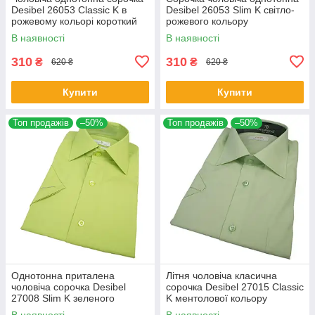
Desibel 26053 Classic K в
Desibel 26053 Slim K світло-
рожевому кольорі короткий
рожевого кольору
рукав
В наявності
В наявності
310
310
₴
₴
620 ₴
620 ₴
Купити
Купити
Топ продажів
–50%
Топ продажів
–50%
Однотонна приталена
Літня чоловіча класична
чоловіча сорочка Desibel
сорочка Desibel 27015 Classic
27008 Slim K зеленого
K ментолової кольору
кольору короткий рукав
В наявності
В наявності