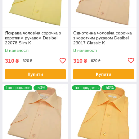
Яскрава чоловіча сорочка з
Однотонна чоловіча сорочка
коротким рукавом Desibel
з коротким рукавом Desibel
22078 Slim K
23017 Classic K
В наявності
В наявності
310
310
₴
₴
620 ₴
620 ₴
Купити
Купити
Топ продажів
–50%
Топ продажів
–50%