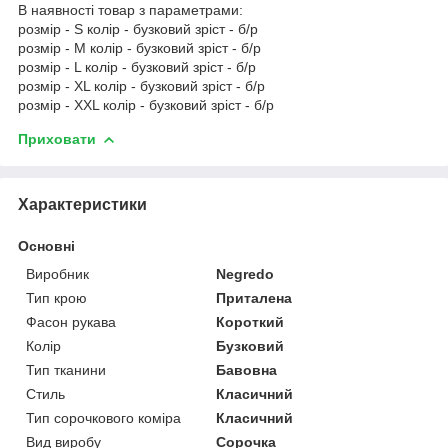
В наявності товар з параметрами:
розмір - S колір - бузковий зріст - б/р
розмір - M колір - бузковий зріст - б/р
розмір - L колір - бузковий зріст - б/р
розмір - XL колір - бузковий зріст - б/р
розмір - XXL колір - бузковий зріст - б/р
Приховати
Характеристики
Основні
Виробник
Negredo
Тип крою
Приталена
Фасон рукава
Короткий
Колір
Бузковий
Тип тканини
Бавовна
Стиль
Класичний
Тип сорочкового коміра
Класичний
Вид виробу
Сорочка