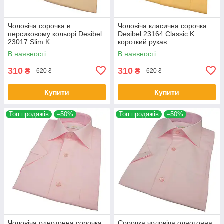
Чоловіча сорочка в
Чоловіча класична сорочка
персиковому кольорі Desibel
Desibel 23164 Classic K
23017 Slim K
короткий рукав
В наявності
В наявності
310
310
₴
₴
620 ₴
620 ₴
Купити
Купити
Топ продажів
–50%
Топ продажів
–50%
Чоловіча однотонна сорочка
Сорочка чоловіча однотонна