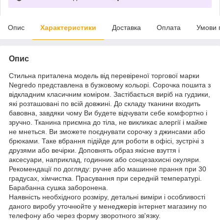
Опис
Характеристики
Доставка
Оплата
Умови 
Опис
Стильна приталена модель від перевіреної торгової марки
Negredo представлена в бузковому кольорі. Сорочка пошита з
відкладним класичним коміром. Застібається виріб на гудзики,
які розташовані по всій довжині. До складу тканини входить
бавовна, завдяки чому Ви будете відчувати себе комфортно і
зручно. Тканина приємна до тіла, не викликає алергії і майже
не мнеться. Ви зможете поєднувати сорочку з джинсами або
брюками. Таке вбрання підійде для роботи в офісі, зустрічі з
друзями або вечірки. Доповнять образ якісне взуття і
аксесуари, наприклад, годинник або сонцезахисні окуляри.
Рекомендації по догляду: ручне або машинне прання при 30
градусах, хімчистка. Прасування при середній температурі.
Барабанна сушка заборонена.
Наявність необхідного розміру, детальні виміри і особливості
даного виробу уточнюйте у менеджерів інтернет магазину по
телефону або через форму зворотного зв'язку.