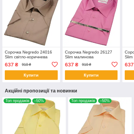
Cорочка Negredo 24016
Cорочка Negredo 26127
Cоро
Slim світло-коричнева
Slim малинова
Slim
637
637
637
₴
₴
910 ₴
910 ₴
Купити
Купити
Акційні пропозиції та новинки
Топ продажів
–50%
Топ продажів
–50%