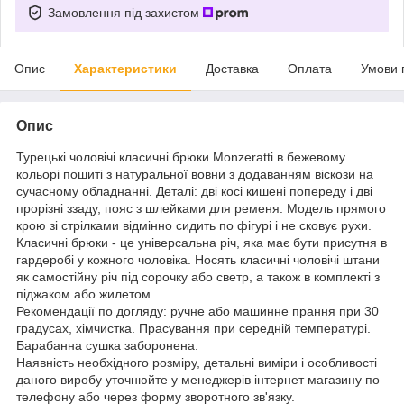
Замовлення під захистом
Опис
Характеристики
Доставка
Оплата
Умови 
Опис
Турецькі чоловічі класичні брюки Monzeratti в бежевому
кольорі пошиті з натуральної вовни з додаванням віскози на
сучасному обладнанні. Деталі: дві косі кишені попереду і дві
прорізні ззаду, пояс з шлейками для ременя. Модель прямого
крою зі стрілками відмінно сидить по фігурі і не сковує рухи.
Класичні брюки - це універсальна річ, яка має бути присутня в
гардеробі у кожного чоловіка. Носять класичні чоловічі штани
як самостійну річ під сорочку або светр, а також в комплекті з
піджаком або жилетом.
Рекомендації по догляду: ручне або машинне прання при 30
градусах, хімчистка. Прасування при середній температурі.
Барабанна сушка заборонена.
Наявність необхідного розміру, детальні виміри і особливості
даного виробу уточнюйте у менеджерів інтернет магазину по
телефону або через форму зворотного зв'язку.