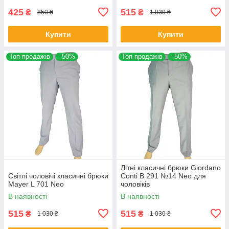
425
515
₴
₴
850 ₴
1 030 ₴
Купити
Купити
Топ продажів
–50%
Топ продажів
–50%
Літні класичні брюки Giordano
Світлі чоловічі класичні брюки
Conti B 291 №14 Neo для
Mayer L 701 Neo
чоловіків
В наявності
В наявності
515
515
₴
₴
1 030 ₴
1 030 ₴