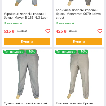
Коричневі чоловічі класичні
Українські чоловічі класичні
брюки Monzeratti 0679 kahve
брюки Mayer B 183 №3 Leon
struct
В наявності
В наявності
515
425
₴
₴
1 030 ₴
850 ₴
Купити
Купити
Топ продажів
–50%
Топ продажів
–50%
Однотонні чоловічі класичні
Класичні чоловічі брюки