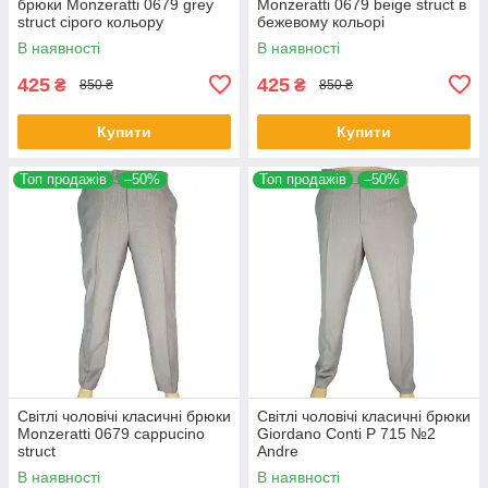
брюки Monzeratti 0679 grey
Monzeratti 0679 beige struct в
struct сірого кольору
бежевому кольорі
В наявності
В наявності
425
425
₴
₴
850 ₴
850 ₴
Купити
Купити
Топ продажів
–50%
Топ продажів
–50%
Світлі чоловічі класичні брюки
Світлі чоловічі класичні брюки
Monzeratti 0679 cappucino
Giordano Conti P 715 №2
struct
Andre
В наявності
В наявності