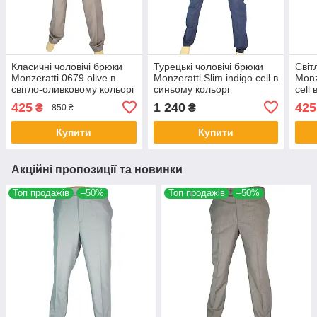
Класичні чоловічі брюки
Турецькі чоловічі брюки
Світ
Monzeratti 0679 olive в
Monzeratti Slim indigo cell в
Monz
світло-оливковому кольорі
синьому кольорі
cell 
425
1 240
425
₴
₴
850 ₴
Купити
Купити
Акційні пропозиції та новинки
Топ продажів
–50%
Топ продажів
–50%