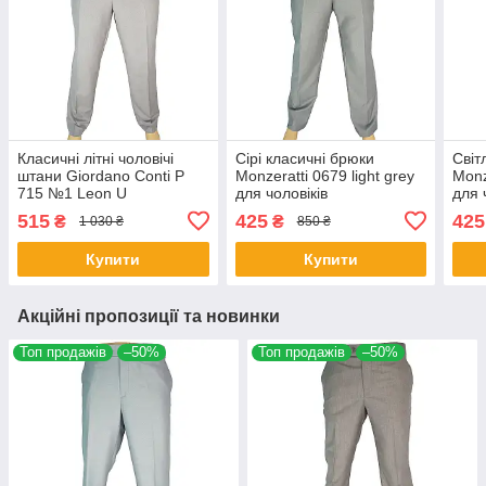
Класичні літні чоловічі
Сірі класичні брюки
Світ
штани Giordano Conti P
Monzeratti 0679 light grey
Monz
715 №1 Leon U
для чоловіків
для 
515
425
425
₴
₴
1 030 ₴
850 ₴
Купити
Купити
Акційні пропозиції та новинки
Топ продажів
–50%
Топ продажів
–50%