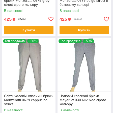
брюки Monzeratti 0679 grey
Monzeratti 0679 beige struct в
struct сірого кольору
бежевому кольорі
В наявності
В наявності
425
425
₴
₴
850 ₴
850 ₴
Купити
Купити
Топ продажів
–50%
Топ продажів
–50%
Світлі чоловічі класичні брюки
Чоловічі класичні брюки
Monzeratti 0679 cappucino
Mayer W 030 №2 Neo сірого
struct
кольору
В наявності
В наявності