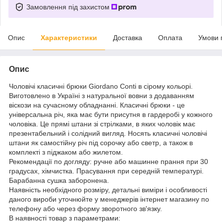
Замовлення під захистом
Опис
Характеристики
Доставка
Оплата
Умови 
Опис
Чоловічі класичні брюки Giordano Conti в сірому кольорі.
Виготовлено в Україні з натуральної вовни з додаванням
віскози на сучасному обладнанні. Класичні брюки - це
універсальна річ, яка має бути присутня в гардеробі у кожного
чоловіка. Це прямі штани зі стрілками, в яких чоловік має
презентабельний і солідний вигляд. Носять класичні чоловічі
штани як самостійну річ під сорочку або светр, а також в
комплекті з піджаком або жилетом.
Рекомендації по догляду: ручне або машинне прання при 30
градусах, хімчистка. Прасування при середній температурі.
Барабанна сушка заборонена.
Наявність необхідного розміру, детальні виміри і особливості
даного вироби уточнюйте у менеджерів інтернет магазину по
телефону або через форму зворотного зв'язку.
В наявності товар з параметрами: