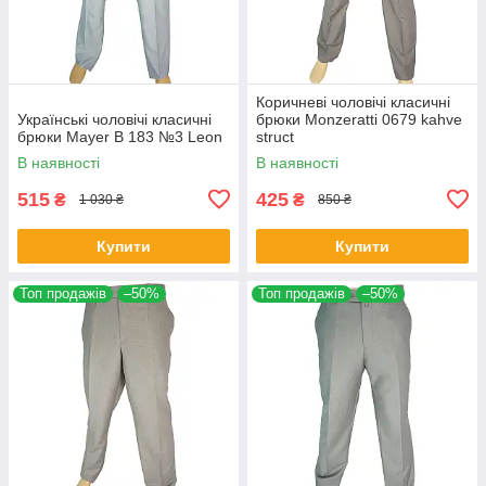
Коричневі чоловічі класичні
Українські чоловічі класичні
брюки Monzeratti 0679 kahve
брюки Mayer B 183 №3 Leon
struct
В наявності
В наявності
515
425
₴
₴
1 030 ₴
850 ₴
Купити
Купити
Топ продажів
–50%
Топ продажів
–50%