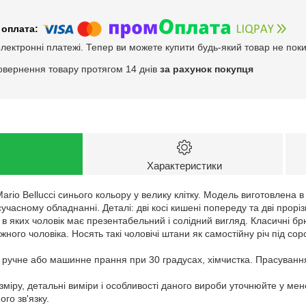
електронні платежі. Тепер ви можете купити будь-який товар не пок
овернення товару протягом 14 днів
за рахунок покупця
Характеристики
ario Bellucci синього кольору у велику клітку. Модель виготовлена в
часному обладнанні. Деталі: дві косі кишені попереду та дві проріз
, в яких чоловік має презентабельний і солідний вигляд. Класичні бр
жного чоловіка. Носять такі чоловічі штани як самостійну річ під сор
: ручне або машинне прання при 30 градусах, хімчистка. Прасуванн
зміру, детальні виміри і особливості даного вироби уточнюйте у ме
го зв'язку.