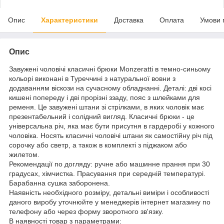
Опис
Характеристики
Доставка
Оплата
Умови 
Опис
Завужені чоловічі класичні брюки Monzeratti в темно-синьому
кольорі виконані в Туреччині з натуральної вовни з
додаванням віскози на сучасному обладнанні. Деталі: дві косі
кишені попереду і дві прорізні ззаду, пояс з шлейками для
ременя. Це завужені штани зі стрілками, в яких чоловік має
презентабельний і солідний вигляд. Класичні брюки - це
універсальна річ, яка має бути присутня в гардеробі у кожного
чоловіка. Носять класичні чоловічі штани як самостійну річ під
сорочку або светр, а також в комплекті з піджаком або
жилетом.
Рекомендації по догляду: ручне або машинне прання при 30
градусах, хімчистка. Прасування при середній температурі.
Барабанна сушка заборонена.
Наявність необхідного розміру, детальні виміри і особливості
даного виробу уточнюйте у менеджерів інтернет магазину по
телефону або через форму зворотного зв'язку.
В наявності товар з параметрами: