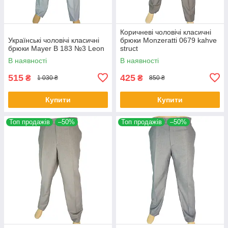
Коричневі чоловічі класичні
Українські чоловічі класичні
брюки Monzeratti 0679 kahve
брюки Mayer B 183 №3 Leon
struct
В наявності
В наявності
515
425
₴
₴
1 030 ₴
850 ₴
Купити
Купити
Топ продажів
–50%
Топ продажів
–50%