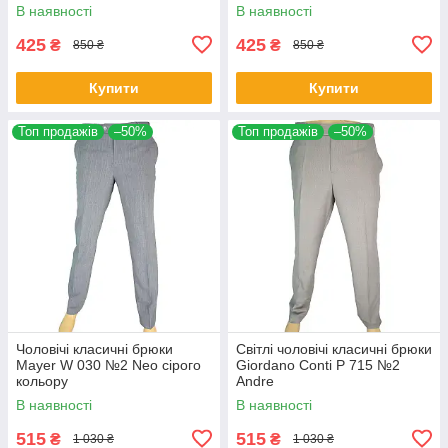
В наявності
В наявності
425
425
₴
₴
850 ₴
850 ₴
Купити
Купити
Топ продажів
–50%
Топ продажів
–50%
Чоловічі класичні брюки
Світлі чоловічі класичні брюки
Mayer W 030 №2 Neo сірого
Giordano Conti P 715 №2
кольору
Andre
В наявності
В наявності
515
515
₴
₴
1 030 ₴
1 030 ₴