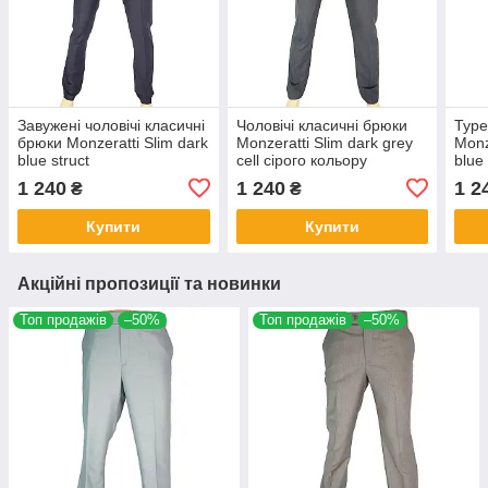
Завужені чоловічі класичні
Чоловічі класичні брюки
Туре
брюки Monzeratti Slim dark
Monzeratti Slim dark grey
Monz
blue struct
cell сірого кольору
blue
коль
1 240
1 240
1 2
₴
₴
Купити
Купити
Акційні пропозиції та новинки
Топ продажів
–50%
Топ продажів
–50%