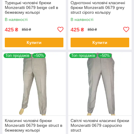
Турецькі чоловічі брюки
Однотонні чоловічі класичні
Monzeratti 0679 beige cell в
брюки Monzeratti 0679 grey
бежевому кольорі
struct сірого кольору
В наявності
В наявності
425
425
₴
₴
850 ₴
850 ₴
Купити
Купити
Топ продажів
–50%
Топ продажів
–50%
Класичні чоловічі брюки
Світлі чоловічі класичні брюки
Monzeratti 0679 beige struct в
Monzeratti 0679 cappucino
бежевому кольорі
struct