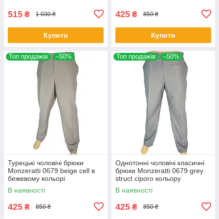
515
425
₴
₴
1 030 ₴
850 ₴
Купити
Купити
Топ продажів
–50%
Топ продажів
–50%
Турецькі чоловічі брюки
Однотонні чоловічі класичні
Monzeratti 0679 beige cell в
брюки Monzeratti 0679 grey
бежевому кольорі
struct сірого кольору
В наявності
В наявності
425
425
₴
₴
850 ₴
850 ₴