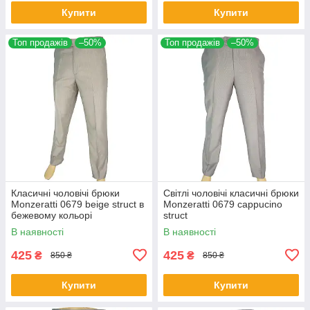
Купити
Купити
Топ продажів
–50%
Топ продажів
–50%
Класичні чоловічі брюки
Світлі чоловічі класичні брюки
Monzeratti 0679 beige struct в
Monzeratti 0679 cappucino
бежевому кольорі
struct
В наявності
В наявності
425
425
₴
₴
850 ₴
850 ₴
Купити
Купити