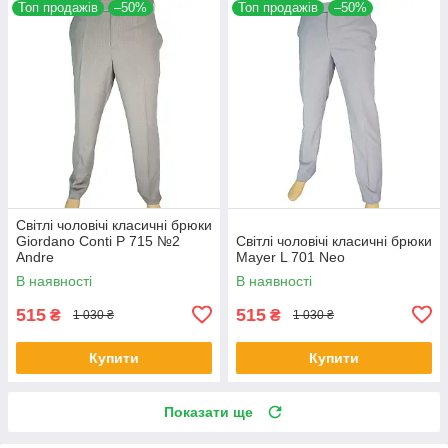
Топ продажів
–50%
Топ продажів
–50%
Світлі чоловічі класичні брюки
Giordano Conti P 715 №2
Світлі чоловічі класичні брюки
Andre
Mayer L 701 Neo
В наявності
В наявності
515
515
₴
₴
1 030 ₴
1 030 ₴
Купити
Купити
Показати ще