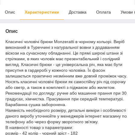
Опис
Характеристики
Доставка
Оплата
Умови 
Опис
Класичні чоловічі брюки Monzeratti в чорному кольорі. Виріб
виконаний в Туреччині з натуральної вовни з додаванням
віскози на сучасному обладнанні. Це прямі широкі штани зі
стрілками, в яких чоловік має презентабельний і солідний
вигляд. Класичні брюки - це універсальна річ, яка має бути
присутня в гардеробі у кожного чоловіка. Їх фасон
залишається практично незмінним вже довгий проміжок часу.
Носять класичні чоловічі брюки як самостійну річ під сорочку
або светр, а також в комплекті з піджаком або жилетом.
Рекомендації по догляду: ручне або машинне прання при 30
градусах, хімчистка. Прасування при середній температурі.
Барабанна сушка заборонена.
Наявність необхідного розміру, детальні виміри і особливості
даного виробу уточнюйте у менеджерів інтернет магазину по
телефону або через форму зворотного зв'язку.
В наявності товар з параметрами:
розмір - 42 колір - чорний зріст - 182