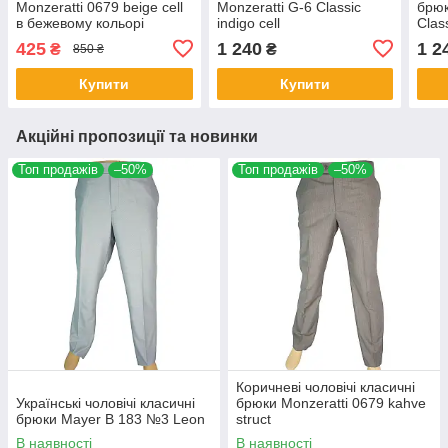
Monzeratti 0679 beige cell
Monzeratti G-6 Classic
брюк
в бежевому кольорі
indigo cell
Class
425
1 240
1 2
₴
₴
850 ₴
Купити
Купити
Акційні пропозиції та новинки
Топ продажів
–50%
Топ продажів
–50%
Коричневі чоловічі класичні
Українські чоловічі класичні
брюки Monzeratti 0679 kahve
брюки Mayer B 183 №3 Leon
struct
В наявності
В наявності