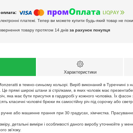
електронні платежі. Тепер ви можете купити будь-який товар не пок
овернення товару протягом 14 днів
за рахунок покупця
Характеристики
Monzeratti в темно-синьому кольорі. Виріб виконаний в Туреччині з 
 Це прямі широкі штани зі стрілками, в яких чоловік має презентабе
річ, яка має бути присутня в гардеробі у кожного чоловіка. Їх фас
ять класичні чоловічі брюки як самостійну річ під сорочку або светр
: ручне або машинне прання при 30 градусах, хімчистка. Прасуванн
зміру, детальні виміри і особливості даного виробу уточнюйте у ме
го зв'язку.