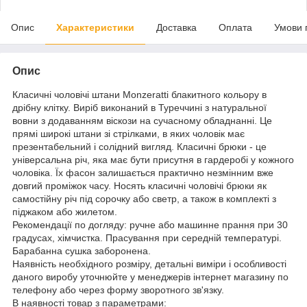
Опис
Характеристики
Доставка
Оплата
Умови 
Опис
Класичні чоловічі штани Monzeratti блакитного кольору в
дрібну клітку. Виріб виконаний в Туреччині з натуральної
вовни з додаванням віскози на сучасному обладнанні. Це
прямі широкі штани зі стрілками, в яких чоловік має
презентабельний і солідний вигляд. Класичні брюки - це
універсальна річ, яка має бути присутня в гардеробі у кожного
чоловіка. Їх фасон залишається практично незмінним вже
довгий проміжок часу. Носять класичні чоловічі брюки як
самостійну річ під сорочку або светр, а також в комплекті з
піджаком або жилетом.
Рекомендації по догляду: ручне або машинне прання при 30
градусах, хімчистка. Прасування при середній температурі.
Барабанна сушка заборонена.
Наявність необхідного розміру, детальні виміри і особливості
даного виробу уточнюйте у менеджерів інтернет магазину по
телефону або через форму зворотного зв'язку.
В наявності товар з параметрами: