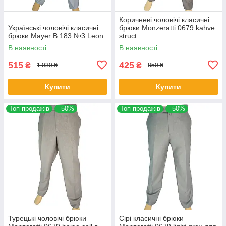
Коричневі чоловічі класичні
Українські чоловічі класичні
брюки Monzeratti 0679 kahve
брюки Mayer B 183 №3 Leon
struct
В наявності
В наявності
515
425
₴
₴
1 030 ₴
850 ₴
Купити
Купити
Топ продажів
–50%
Топ продажів
–50%
Турецькі чоловічі брюки
Сірі класичні брюки