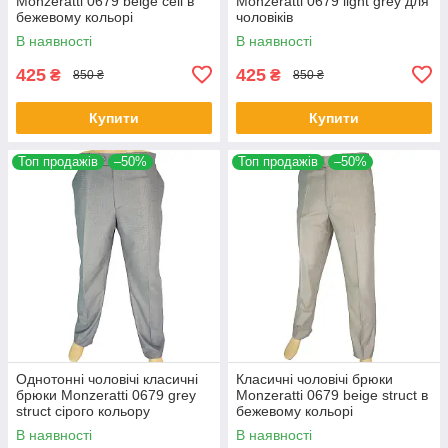
Monzeratti 0679 beige cell в
Monzeratti 0679 light grey для
бежевому кольорі
чоловіків
В наявності
В наявності
425
425
₴
₴
850 ₴
850 ₴
Купити
Купити
Топ продажів
–50%
Топ продажів
–50%
Однотонні чоловічі класичні
Класичні чоловічі брюки
брюки Monzeratti 0679 grey
Monzeratti 0679 beige struct в
struct сірого кольору
бежевому кольорі
В наявності
В наявності