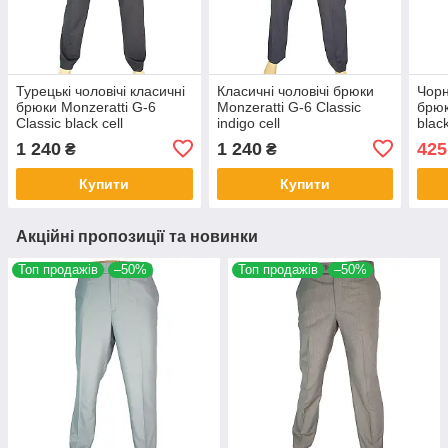
Турецькі чоловічі класичні
Класичні чоловічі брюки
Чорн
брюки Monzeratti G-6
Monzeratti G-6 Classic
брюк
Classic black cell
indigo cell
black
1 240
1 240
425
₴
₴
Купити
Купити
Акційні пропозиції та новинки
Топ продажів
–50%
Топ продажів
–50%