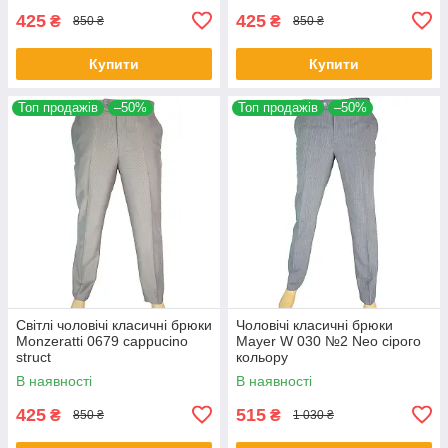
425
425
₴
₴
850 ₴
850 ₴
Купити
Купити
Топ продажів
–50%
Топ продажів
–50%
Світлі чоловічі класичні брюки
Чоловічі класичні брюки
Monzeratti 0679 cappucino
Mayer W 030 №2 Neo сірого
struct
кольору
В наявності
В наявності
425
515
₴
₴
850 ₴
1 030 ₴