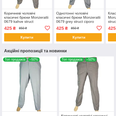
Коричневі чоловічі
Однотонні чоловічі
Клас
класичні брюки Monzeratti
класичні брюки Monzeratti
Monz
0679 kahve struct
0679 grey struct сірого
stru
кольору
425
425
425
₴
₴
850 ₴
850 ₴
Купити
Купити
Акційні пропозиції та новинки
Топ продажів
–50%
Топ продажів
–50%
Коричневі чоловічі класичні