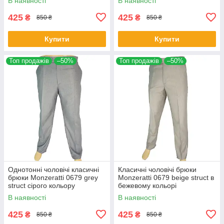
В наявності
В наявності
425
425
₴
₴
850 ₴
850 ₴
Купити
Купити
Топ продажів
–50%
Топ продажів
–50%
Однотонні чоловічі класичні
Класичні чоловічі брюки
брюки Monzeratti 0679 grey
Monzeratti 0679 beige struct в
struct сірого кольору
бежевому кольорі
В наявності
В наявності
425
425
₴
₴
850 ₴
850 ₴