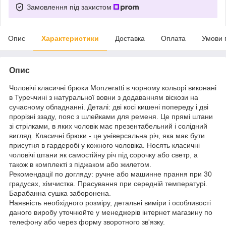
Замовлення під захистом
Опис
Характеристики
Доставка
Оплата
Умови 
Опис
Чоловічі класичні брюки Monzeratti в чорному кольорі виконані
в Туреччині з натуральної вовни з додаванням віскози на
сучасному обладнанні. Деталі: дві косі кишені попереду і дві
прорізні ззаду, пояс з шлейками для ременя. Це прямі штани
зі стрілками, в яких чоловік має презентабельний і солідний
вигляд. Класичні брюки - це універсальна річ, яка має бути
присутня в гардеробі у кожного чоловіка. Носять класичні
чоловічі штани як самостійну річ під сорочку або светр, а
також в комплекті з піджаком або жилетом.
Рекомендації по догляду: ручне або машинне прання при 30
градусах, хімчистка. Прасування при середній температурі.
Барабанна сушка заборонена.
Наявність необхідного розміру, детальні виміри і особливості
даного виробу уточнюйте у менеджерів інтернет магазину по
телефону або через форму зворотного зв'язку.