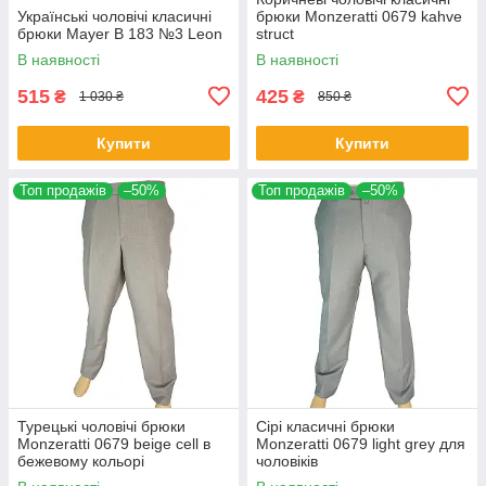
Українські чоловічі класичні
брюки Monzeratti 0679 kahve
брюки Mayer B 183 №3 Leon
struct
В наявності
В наявності
515
425
₴
₴
1 030 ₴
850 ₴
Купити
Купити
Топ продажів
–50%
Топ продажів
–50%
Турецькі чоловічі брюки
Сірі класичні брюки
Monzeratti 0679 beige cell в
Monzeratti 0679 light grey для
бежевому кольорі
чоловіків