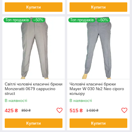
Купити
Купити
Топ продажів
–50%
Топ продажів
–50%
Світлі чоловічі класичні брюки
Чоловічі класичні брюки
Monzeratti 0679 cappucino
Mayer W 030 №2 Neo сірого
struct
кольору
В наявності
В наявності
425
515
₴
₴
850 ₴
1 030 ₴
Купити
Купити