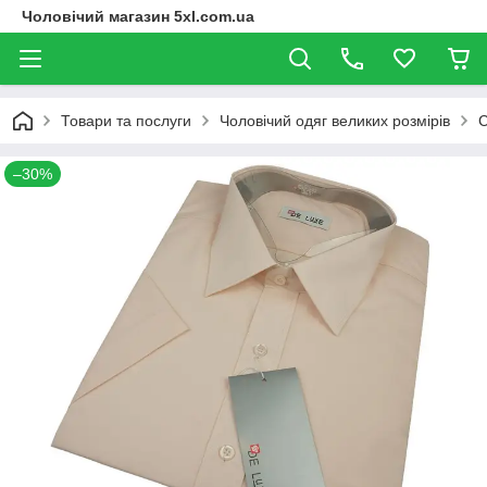
Чоловічий магазин 5xl.com.ua
Товари та послуги
Чоловічий одяг великих розмірів
С
–30%