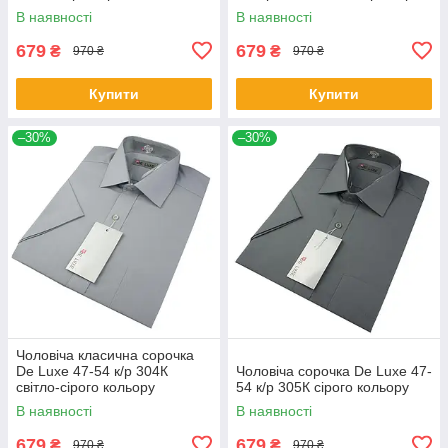
В наявності
В наявності
679
679
₴
₴
970 ₴
970 ₴
Купити
Купити
–30%
–30%
Чоловіча класична сорочка
De Luxe 47-54 к/р 304К
Чоловіча сорочка De Luxe 47-
світло-сірого кольору
54 к/р 305К сірого кольору
В наявності
В наявності
679
679
₴
₴
970 ₴
970 ₴