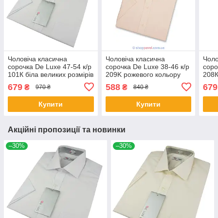
Чоловіча класична
Чоловіча класична
Чоло
сорочка De Luxe 47-54 к/р
сорочка De Luxe 38-46 к/р
соро
101К біла великих розмірів
209K рожевого кольору
208К
679
588
679
₴
₴
970 ₴
840 ₴
Купити
Купити
Акційні пропозиції та новинки
–30%
–30%