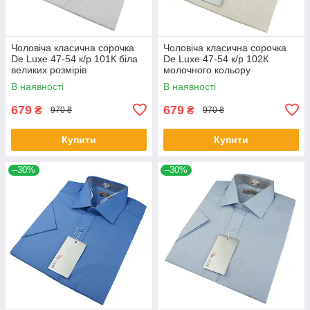
Чоловіча класична сорочка
Чоловіча класична сорочка
De Luxe 47-54 к/р 101К біла
De Luxe 47-54 к/р 102К
великих розмірів
молочного кольору
В наявності
В наявності
679
679
₴
₴
970 ₴
970 ₴
Купити
Купити
–30%
–30%