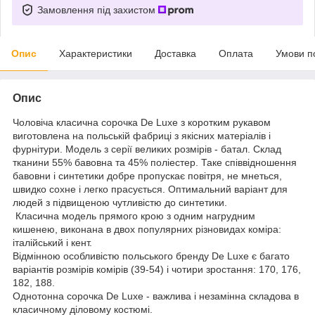
Замовлення під захистом
Опис
Характеристики
Доставка
Оплата
Умови п
Опис
Чоловіча класична сорочка De Luxe з коротким рукавом
виготовлена на польській фабриці з якісних матеріалів і
фурнітури. Модель з серії великих розмірів - батал. Склад
тканини 55% бавовна та 45% поліестер. Таке співвідношення
бавовни і синтетики добре пропускає повітря, не мнеться,
швидко сохне і легко прасується. Оптимальний варіант для
людей з підвищеною чутливістю до синтетики.
Класична модель прямого крою з одним нагрудним
кишенею, виконана в двох популярних різновидах коміра:
італійський і кент.
Відмінною особливістю польського бренду De Luxe є багато
варіантів розмірів комірів (39-54) і чотири зростання: 170, 176,
182, 188.
Однотонна сорочка De Luxe - важлива і незамінна складова в
класичному діловому костюмі.