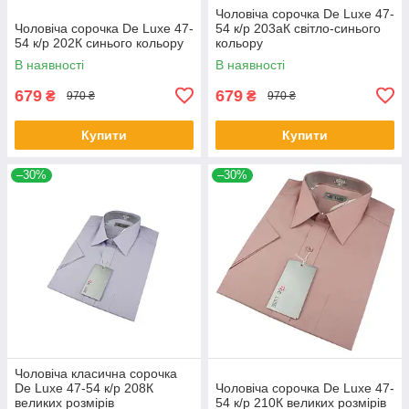
Чоловіча сорочка De Luxe 47-
Чоловіча сорочка De Luxe 47-
54 к/р 203аК світло-синього
54 к/р 202К синього кольору
кольору
В наявності
В наявності
679
679
₴
₴
970 ₴
970 ₴
Купити
Купити
–30%
–30%
Чоловіча класична сорочка
De Luxe 47-54 к/р 208К
Чоловіча сорочка De Luxe 47-
великих розмірів
54 к/р 210К великих розмірів