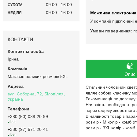
09:00
16:00
СУБОТА
09:00
16:00
НЕДІЛЯ
У компанії підключені 
п
КОНТАКТИ
Ірина
Опис
Магазин великих розмірів 5XL
Стильний чоловічий светр
являє собою класичну мо
вул. Соборна, 72, Білопілля,
Рекомендації по догляду:
Україна
Наявність необхідного ро
через форму зворотного з
В наявності товар з пар
+380 (50) 038-20-99
розмір - M колір - комб (m
viber
розмір - 3XL колір - комб 
+380 (97) 571-20-41
viber