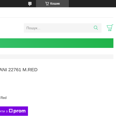
Кошик
NI 22761 M.RED
.Red
ити з