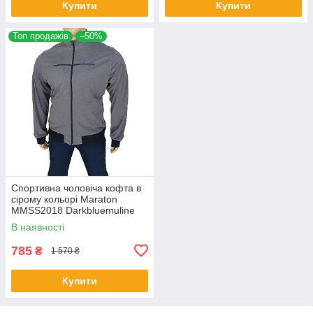
Купити
Купити
Топ продажів
–50%
Спортивна чоловіча кофта в
сірому кольорі Maraton
MMSS2018 Darkbluemuline
В наявності
785
₴
1 570 ₴
Купити