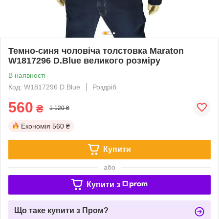
Темно-синя чоловіча толстовка Maraton
W1817296 D.Blue великого розміру
В наявності
Код: W1817296 D.Blue
Роздріб
560
₴
1 120 ₴
Економія
560 ₴
Купити
або
Купити з
Що таке купити з Пром?