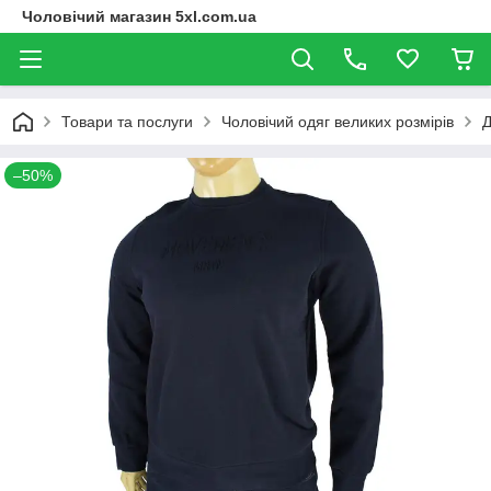
Чоловічий магазин 5xl.com.ua
Товари та послуги
Чоловічий одяг великих розмірів
Д
–50%