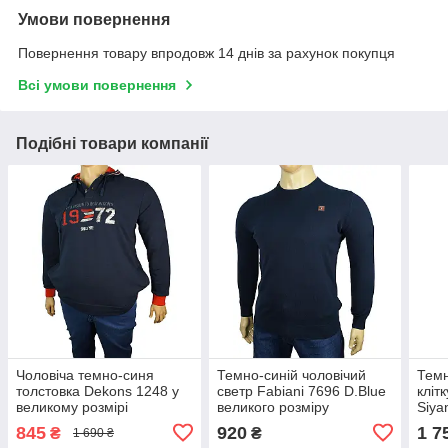
Умови повернення
Повернення товару впродовж 14 днів за рахунок покупця
Всі умови повернення
Подібні товари компанії
Чоловіча темно-синя
Темно-синій чоловічий
Темн
толстовка Dekons 1248 у
светр Fabiani 7696 D.Blue
кліт
великому розмірі
великого розміру
Siya
845
920
1 7
₴
₴
1 690 ₴