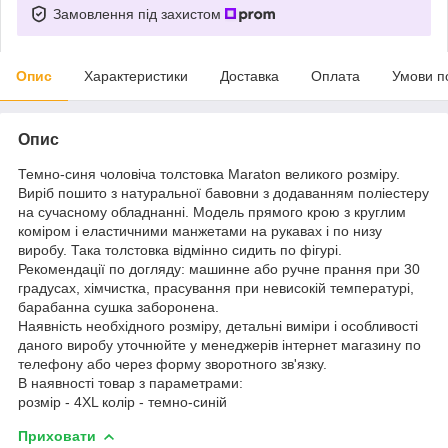
Замовлення під захистом
Опис
Характеристики
Доставка
Оплата
Умови п
Опис
Темно-синя чоловіча толстовка Maraton великого розміру.
Виріб пошито з натуральної бавовни з додаванням поліестеру
на сучасному обладнанні. Модель прямого крою з круглим
коміром і еластичними манжетами на рукавах і по низу
виробу. Така толстовка відмінно сидить по фігурі.
Рекомендації по догляду: машинне або ручне прання при 30
градусах, хімчистка, прасування при невисокій температурі,
барабанна сушка заборонена.
Наявність необхідного розміру, детальні виміри і особливості
даного виробу уточнюйте у менеджерів інтернет магазину по
телефону або через форму зворотного зв'язку.
В наявності товар з параметрами:
розмір - 4XL колір - темно-синій
Приховати