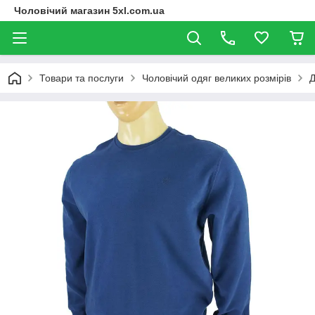
Чоловічий магазин 5xl.com.ua
Товари та послуги
Чоловічий одяг великих розмірів
Д