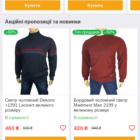
Купити
Купити
Акційні пропозиції та новинки
–50%
Топ продажів
–50%
Светр чоловічий Dekons
Бордовий чоловічий светр
+1391 Lacivert великого
Madmext Man 2199 у
розміру
великому розмірі
В наявності
В наявності
460
420
₴
₴
920 ₴
840 ₴