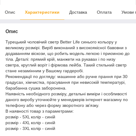
Опис
Характеристики
Доставка
Оплата
Умови 
Опис
Турецький чоловічий светр Better Life синього кольору у
великому розмірі. Виріб виконаний з високоякісної бавовни з
додаванням віскози, що робить модель легкою і приємною до
тіла. Деталі: прямий крій, манжети на рукавах і по низу
светра, круглий воріт і фірмова лейба. Такий стильний светр
стане незамінним у Вашому гардеробі.
Рекомендації по догляду: машинне або ручне прання при 30
градусах, хімчистка, прасування при невисокій температурі,
барабанна сушка заборонена.
Наявність необхідного розміру, детальні виміри і особливості
даного виробу уточнюйте у менеджерів інтернет магазину по
телефону або через форму зворотного зв'язку.
В наявності товар з параметрами:
розмір - 5XL колір - синій
розмір - 4XL колір - синій
розмір - 3XL колір - синій