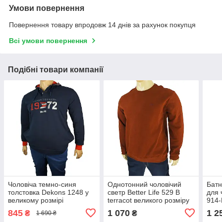
Умови повернення
Повернення товару впродовж 14 днів за рахунок покупця
Всі умови повернення
Подібні товари компанії
Чоловіча темно-синя
Однотонний чоловічий
Батн
толстовка Dekons 1248 у
светр Better Life 529 B
для 
великому розмірі
terracot великого розміру
914-
845
1 070
1 2
₴
₴
1 690 ₴