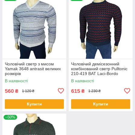
Чоловічий светр з мисом
Чоловічий демісезонний
Yamak 3648 antrasit великих
комбінований светр Pulltonic
розмірів
210-419 BAT Laci-Bordo
великого розміру
В наявності
В наявності
560
615
₴
₴
1 120 ₴
1 230 ₴
Купити
Купити
–50%