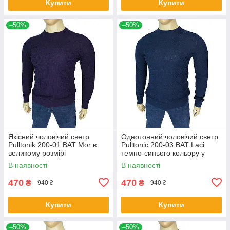
Купити
Купити
–50%
–50%
Якісний чоловічий светр
Однотонний чоловічий светр
Pulltonik 200-01 BAT Mor в
Pulltonic 200-03 BAT Laci
великому розмірі
темно-синього кольору у
великому розмірі
В наявності
В наявності
470
470
₴
₴
940 ₴
940 ₴
Купити
Купити
–50%
–50%