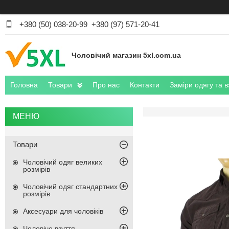
+380 (50) 038-20-99
+380 (97) 571-20-41
Чоловічий магазин 5xl.com.ua
Головна
Товари
Про нас
Контакти
Заміри одягу та в
Товари
Чоловічий одяг великих
розмірів
Чоловічий одяг стандартних
розмірів
Аксесуари для чоловіків
Чоловіче взуття