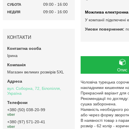
09:00
16:00
СУБОТА
09:00
16:00
НЕДІЛЯ
У компанії підключені 
п
КОНТАКТИ
Ірина
Опис
Магазин великих розмірів 5XL
Чоловіча турецька сорочк
накладними кишенями на к
вул. Соборна, 72, Білопілля,
Прекрасний варіант для с
Україна
Рекомендації по догляду
сушка заборонена.
Наявність необхідного ро
+380 (50) 038-20-99
або через форму зворотно
viber
В наявності товар з пар
+380 (97) 571-20-41
розмір - 62 колір - корич
viber