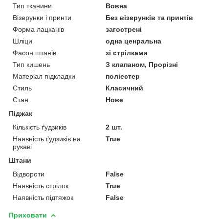
Тип тканини
Вовна
Візерунки і принти
Без візерунків та принтів
Форма лацканів
загострені
Шліци
одна ценральна
Фасон штанів
зі стрілками
Тип кишень
З клапаном, Прорізні
Матеріал підкладки
поліестер
Стиль
Класичний
Стан
Нове
Піджак
Кількість ґудзиків
2 шт.
Наявність ґудзиків на
True
рукаві
Штани
Відвороти
False
Наявність стрілок
True
Наявність підтяжок
False
Приховати