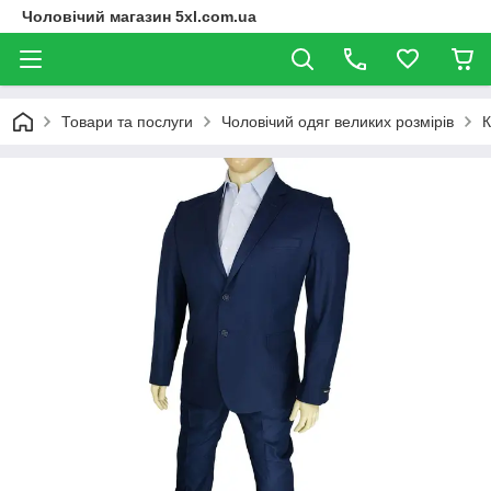
Чоловічий магазин 5xl.com.ua
Товари та послуги
Чоловічий одяг великих розмірів
К