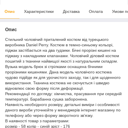
Опис
Характеристики
Доставка
Оплата
Умови п
Опис
Стильний чоловічий приталений костюм від турецького
виробника Daniel Perry. Костюм в темно-синьому кольорі,
піджак застібається на два гудзики. Бічні прорізні кишені на
піджаку з накладними клапанами. Чоловічий діловий костюм
пошитий з тканини найвищої якості з натуральним складом.
Вузька модель брюк зі стрілками оснащена бічними
прорізними кишенями. Дана модель чоловічого костюма
чудово підійде як для урочистого заходу, так і для щоденного
використання. Тканина костюма не скочується і швидко
відновлює свою форму після деформації.
Рекомендації по догляду: хімчистка, прасування при середній
температурі. Барабанна сушка заборонена.
Наявність необхідного розміру, детальні виміри і особливості
даного вироби уточнюйте у менеджерів інтернет магазину по
телефону або через форму зворотного зв'язку.
В наявності товар з параметрами:
розмір - 58 колір - синій зріст - 176