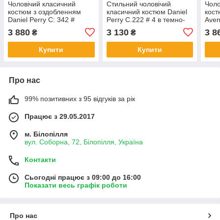
Чоловічий класичний
Стильний чоловічий
Чоло
костюм з оздобленням
класичний костюм Daniel
кост
Daniel Perry C: 342 #
Perry C.222 # 4 в темно-
Aven
1D.Blue
синьому кольорі
кліт
3 880
3 130
3 8
₴
₴
Купити
Купити
Про нас
99% позитивних з 95 відгуків за рік
Працює з 29.05.2017
м. Білопілля
вул. Соборна, 72, Білопілля, Україна
Контакти
Сьогодні працює з 09:00 до 16:00
Показати весь графік роботи
Про нас